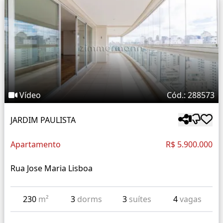
Vídeo
Cód.: 288573
JARDIM PAULISTA
Apartamento
R$ 5.900.000
Rua Jose Maria Lisboa
230
m²
3
dorms
3
suítes
4
vagas