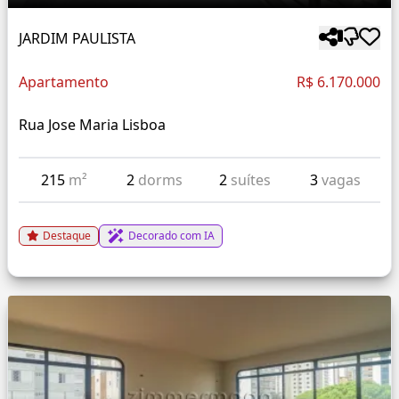
JARDIM PAULISTA
Apartamento
R$ 6.170.000
Rua Jose Maria Lisboa
215
m²
2
dorms
2
suítes
3
vagas
Destaque
Decorado com IA