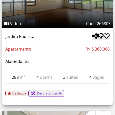
Vídeo
Cód.: 266803
Jardim Paulista
Apartamento
R$ 6.360.000
Alameda Itu
288
m²
4
dorms
3
suítes
4
vagas
Destaque
Decorado com IA