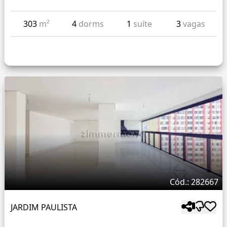
303
m²
4
dorms
1
suíte
3
vagas
Cód.: 282667
JARDIM PAULISTA