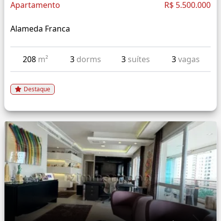
Apartamento
R$ 5.500.000
Alameda Franca
208
m²
3
dorms
3
suítes
3
vagas
Destaque