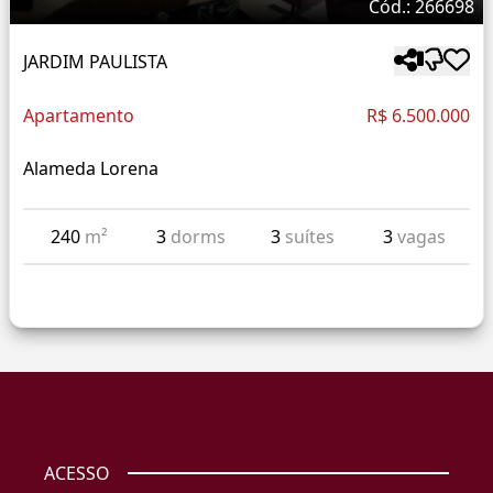
Cód.: 266698
JARDIM PAULISTA
Apartamento
R$ 6.500.000
Alameda Lorena
240
m²
3
dorms
3
suítes
3
vagas
ACESSO