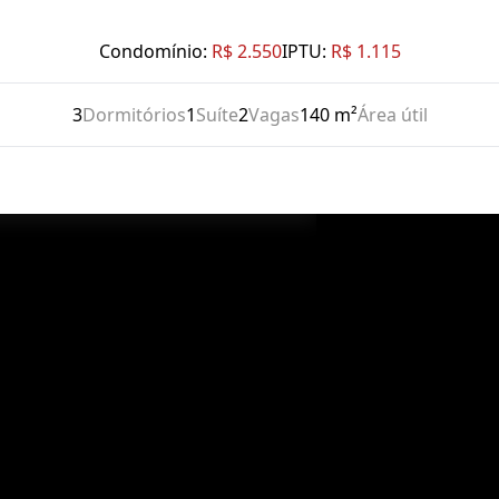
Condomínio:
R$ 2.550
IPTU:
R$ 1.115
3
Dormitórios
1
Suíte
2
Vagas
140 m²
Área útil