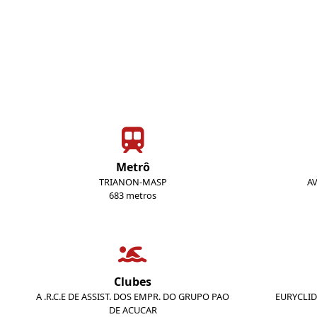
Metrô
TRIANON-MASP
AV
683 metros
Clubes
A .R.C.E DE ASSIST. DOS EMPR. DO GRUPO PAO
EURYCLID
DE ACUCAR