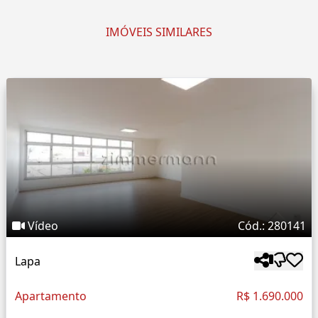
IMÓVEIS SIMILARES
Vídeo
Cód.: 280141
Lapa
Apartamento
R$ 1.690.000