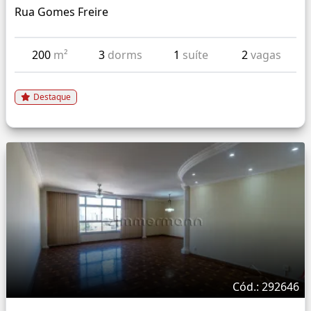
Rua Gomes Freire
200
m²
3
dorms
1
suíte
2
vagas
Destaque
Cód.: 292646