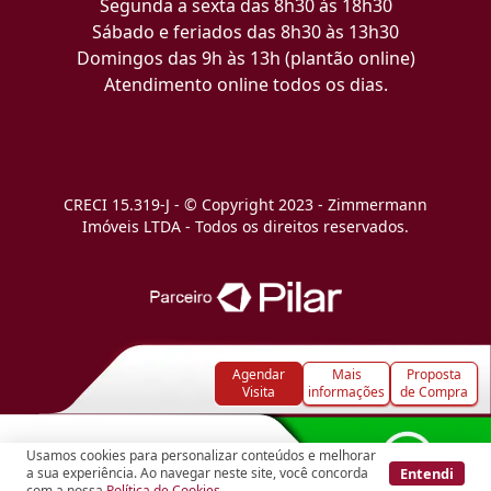
Segunda a sexta das 8h30 às 18h30
Sábado e feriados das 8h30 às 13h30
Domingos das 9h às 13h (plantão online)
Atendimento online todos os dias.
CRECI 15.319-J - © Copyright 2023 - Zimmermann
Imóveis LTDA - Todos os direitos reservados.
Agendar
Mais
Proposta
Visita
informações
de Compra
Usamos cookies para personalizar conteúdos e melhorar
Entendi
a sua experiência. Ao navegar neste site, você concorda
com a nossa
Política de Cookies
.