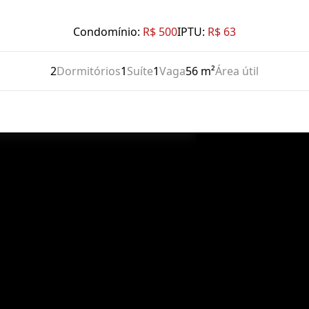
Condomínio:
R$ 500
IPTU:
R$ 63
2
Dormitórios
1
Suíte
1
Vaga
56 m²
Área útil