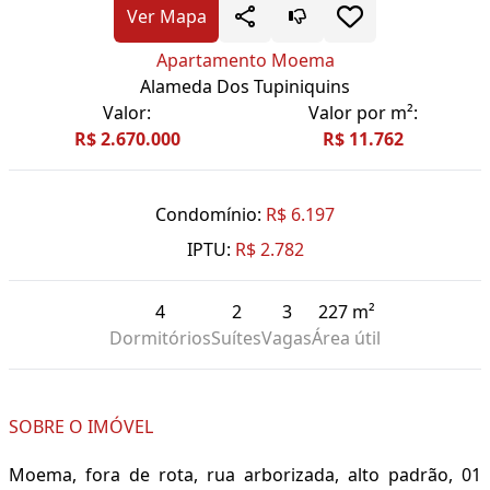
Ver Mapa
Apartamento Moema
Alameda Dos Tupiniquins
Valor:
Valor por m²:
R$ 2.670.000
R$ 11.762
Condomínio:
R$ 6.197
IPTU:
R$ 2.782
4
2
3
227 m²
Dormitórios
Suítes
Vagas
Área útil
SOBRE O IMÓVEL
Moema, fora de rota, rua arborizada, alto padrão, 01