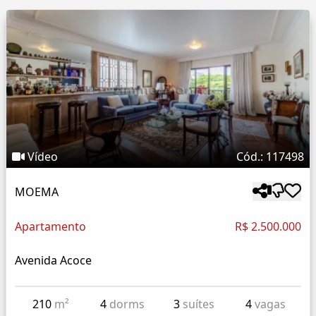
Vídeo
Cód.: 117498
MOEMA
Apartamento
R$ 2.500.000
Avenida Acoce
210
m²
4
dorms
3
suítes
4
vagas