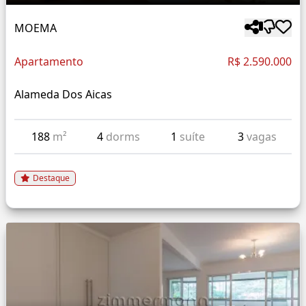
MOEMA
Apartamento
R$ 2.590.000
Alameda Dos Aicas
188
m²
4
dorms
1
suíte
3
vagas
Destaque