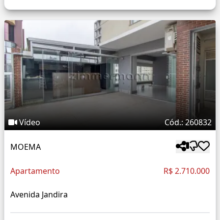
Vídeo
Cód.: 260832
MOEMA
Apartamento
R$ 2.710.000
Avenida Jandira