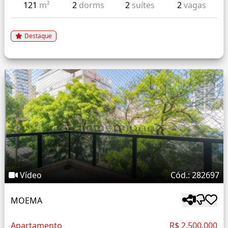
121
m²
2
dorms
2
suítes
2
vagas
Destaque
Vídeo
Cód.: 282697
MOEMA
Apartamento
R$ 2.500.000