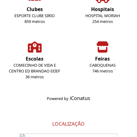
Clubes
Hospitais
ESPORTE CLUBE SIRIO
HOSPITAL MORIAH
859 metros
254 metros
Escolas
Feiras
COMECINHO DE VIDA E
CABOQUENAS
CENTRO ED BRANDAO EEIEF
746 metros
36 metros
iConatus
Powered by
LOCALIZAÇÃO