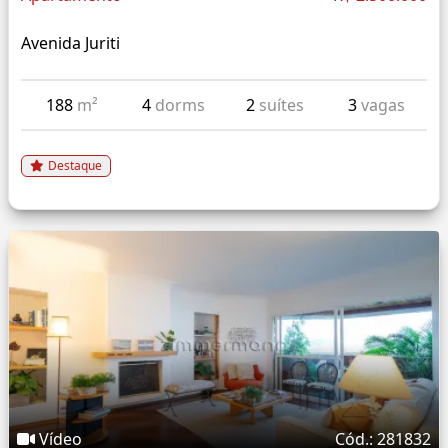
Avenida Juriti
188
m²
4
dorms
2
suítes
3
vagas
Destaque
Vídeo
Cód.: 281832