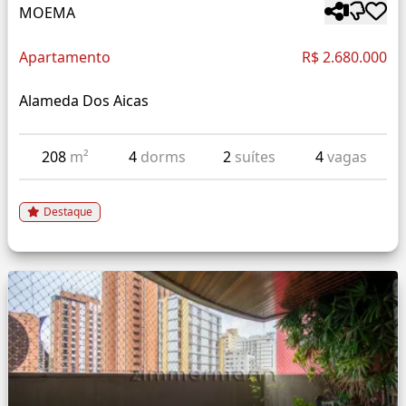
MOEMA
Apartamento
R$ 2.680.000
Alameda Dos Aicas
208
m²
4
dorms
2
suítes
4
vagas
Destaque