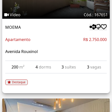
Vídeo
Cód.: 167651
MOEMA
Apartamento
R$ 2.750.000
Avenida Rouxinol
200
m²
4
dorms
3
suítes
3
vagas
Destaque