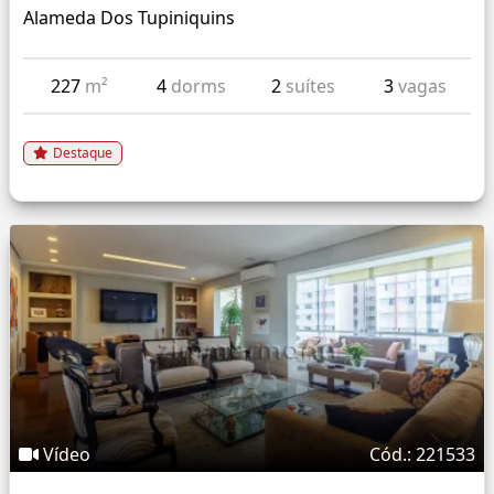
Alameda Dos Tupiniquins
227
m²
4
dorms
2
suítes
3
vagas
Destaque
Vídeo
Cód.: 221533