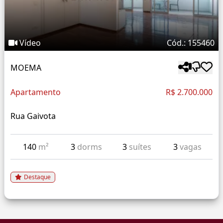
Vídeo
Cód.: 155460
MOEMA
Apartamento
R$ 2.700.000
Rua Gaivota
140
m²
3
dorms
3
suítes
3
vagas
Destaque