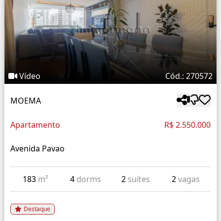
Vídeo
Cód.: 270572
MOEMA
Apartamento
R$ 2.550.000
Avenida Pavao
183
m²
4
dorms
2
suítes
2
vagas
Destaque