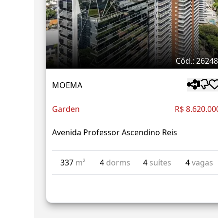
Cód.: 2624
MOEMA
Garden
R$ 8.620.00
Avenida Professor Ascendino Reis
337
m²
4
dorms
4
suítes
4
vagas