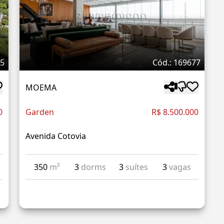
85
Cód.: 169677
MOEMA
0
Garden
R$ 8.500.000
Avenida Cotovia
350
m²
3
dorms
3
suítes
3
vagas