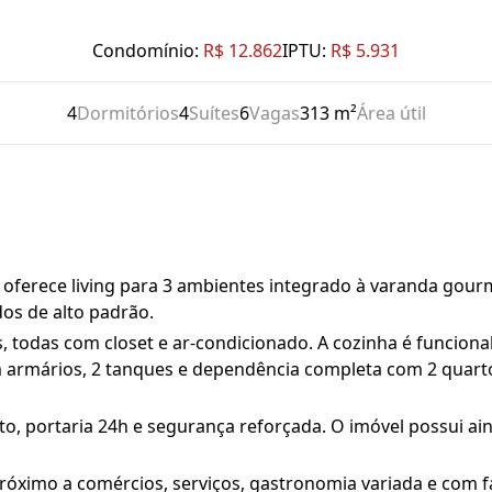
Condomínio:
R$ 12.862
IPTU:
R$ 5.931
4
Dormitórios
4
Suítes
6
Vagas
313 m²
Área útil
oferece living para 3 ambientes integrado à varanda gou
dos de alto padrão.
s, todas com closet e ar-condicionado. A cozinha é funcion
m armários, 2 tanques e dependência completa com 2 quart
o, portaria 24h e segurança reforçada. O imóvel possui ai
óximo a comércios, serviços, gastronomia variada e com fác