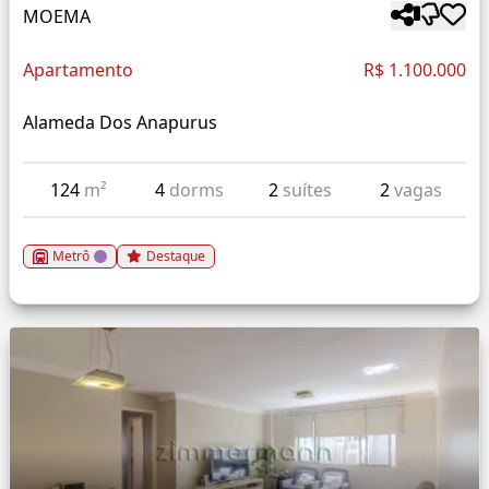
MOEMA
Apartamento
R$ 1.100.000
Alameda Dos Anapurus
124
m²
4
dorms
2
suítes
2
vagas
Metrô
Destaque