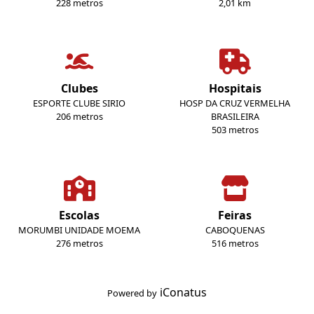
228 metros
2,01 km
Clubes
Hospitais
ESPORTE CLUBE SIRIO
HOSP DA CRUZ VERMELHA
206 metros
BRASILEIRA
503 metros
Escolas
Feiras
MORUMBI UNIDADE MOEMA
CABOQUENAS
276 metros
516 metros
iConatus
Powered by