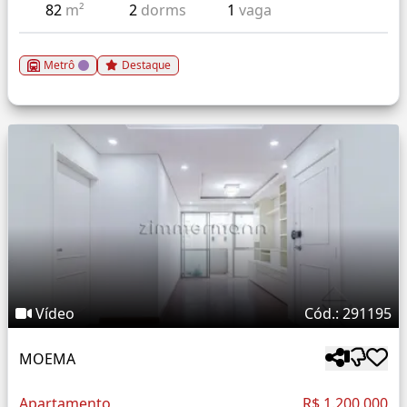
82
m²
2
dorms
1
vaga
Metrô
Destaque
Vídeo
Cód.: 291195
MOEMA
Apartamento
R$ 1.200.000