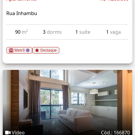
Rua Inhambu
90
m²
3
dorms
1
suíte
1
vaga
Metrô
Destaque
Vídeo
Cód.: 166870