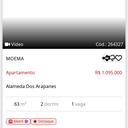
Vídeo
Cód.: 264327
MOEMA
Apartamento
R$ 1.095.000
Alameda Dos Arapanes
63
m²
2
dorms
1
vaga
Metrô
Destaque