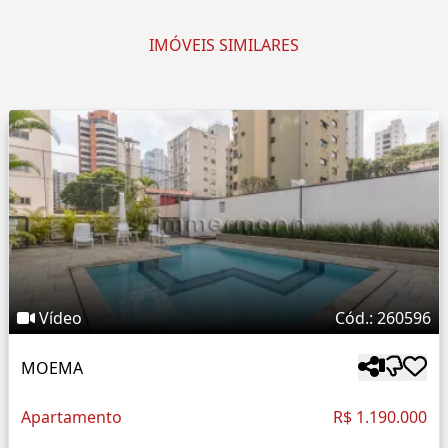
IMÓVEIS SIMILARES
Vídeo
Cód.: 260596
MOEMA
Apartamento
R$ 1.190.000