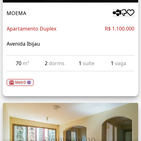
MOEMA
Apartamento Duplex
R$ 1.100.000
Avenida Ibijau
70
m²
2
dorms
1
suíte
1
vaga
Metrô