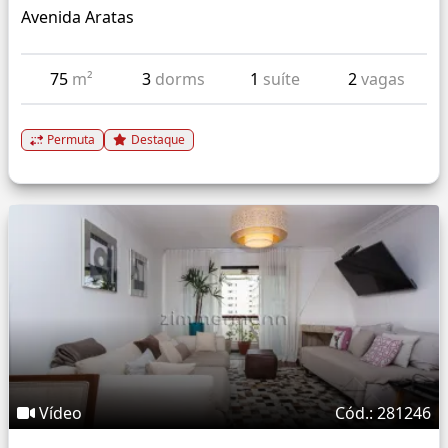
Avenida Aratas
75
m²
3
dorms
1
suíte
2
vagas
Permuta
Destaque
Vídeo
Cód.: 281246