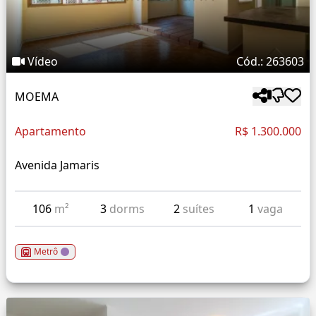
Vídeo
Cód.: 263603
MOEMA
Apartamento
R$ 1.300.000
Avenida Jamaris
106
m²
3
dorms
2
suítes
1
vaga
Metrô