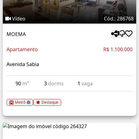
Vídeo
Cód.: 286768
MOEMA
Apartamento
R$ 1.100.000
Avenida Sabia
90
m²
3
dorms
1
vaga
Metrô
Destaque