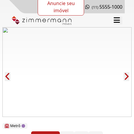
Anuncie seu
5555-1000
(11)
imóvel
Cód.: 154367
Metrô