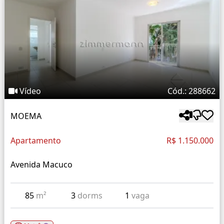
Vídeo
Cód.: 288662
MOEMA
Apartamento
R$ 1.150.000
Avenida Macuco
85
m²
3
dorms
1
vaga