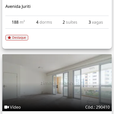
Avenida Juriti
188
m²
4
dorms
2
suítes
3
vagas
Destaque
Vídeo
Cód.: 290410