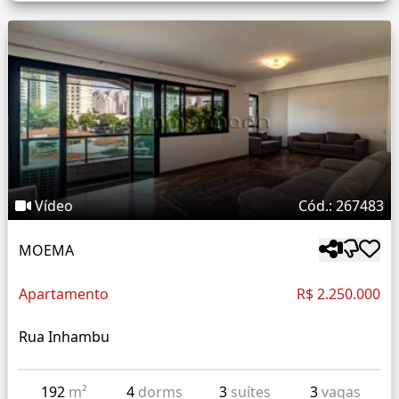
Vídeo
Cód.: 267483
MOEMA
Apartamento
R$ 2.250.000
Rua Inhambu
192
m²
4
dorms
3
suítes
3
vagas