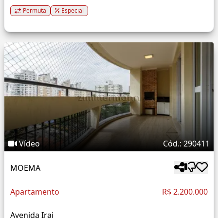
Permuta
Especial
Vídeo
Cód.: 290411
MOEMA
Apartamento
R$ 2.200.000
Avenida Irai