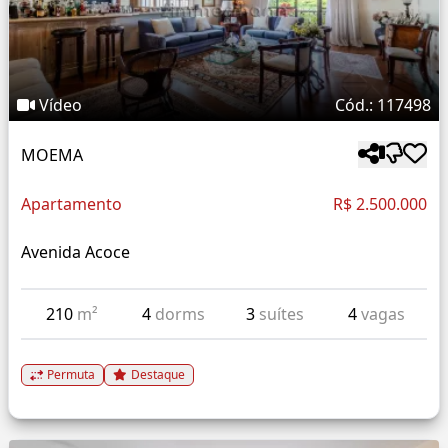
Vídeo
Cód.: 117498
MOEMA
Apartamento
R$ 2.500.000
Avenida Acoce
210
m²
4
dorms
3
suítes
4
vagas
Permuta
Destaque