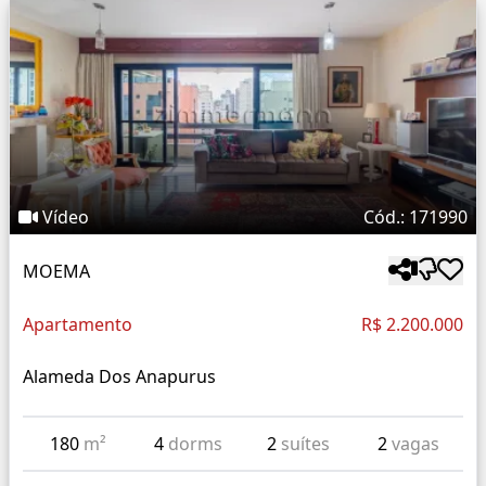
Vídeo
Cód.: 171990
MOEMA
Apartamento
R$ 2.200.000
Alameda Dos Anapurus
180
m²
4
dorms
2
suítes
2
vagas