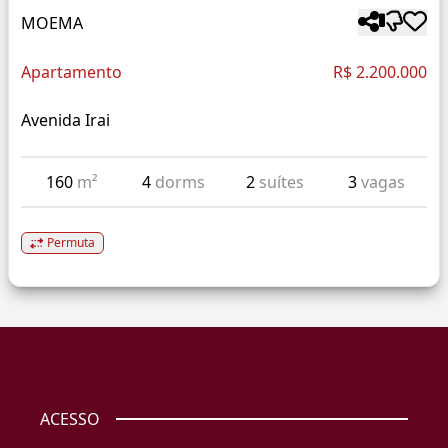
MOEMA
Apartamento
R$ 2.200.000
Avenida Irai
160
m²
4
dorms
2
suítes
3
vagas
Permuta
ACESSO