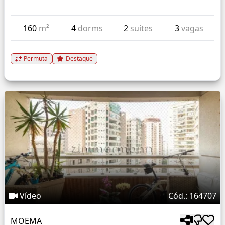
160
m²
4
dorms
2
suítes
3
vagas
Permuta
Destaque
Vídeo
Cód.: 164707
MOEMA