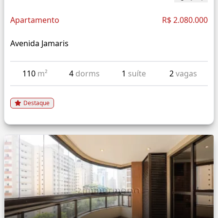
Apartamento
R$ 2.080.000
Avenida Jamaris
110
m²
4
dorms
1
suíte
2
vagas
Destaque