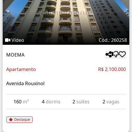
Vídeo
Cód.: 260258
MOEMA
Apartamento
R$ 2.100.000
Avenida Rouxinol
160
m²
4
dorms
2
suítes
2
vagas
Destaque