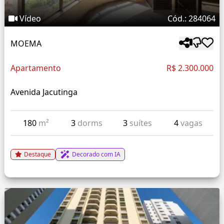
Vídeo
Cód.: 284064
MOEMA
Apartamento
R$ 2.300.000
Avenida Jacutinga
180
m²
3
dorms
3
suítes
4
vagas
Destaque
Decorado com IA