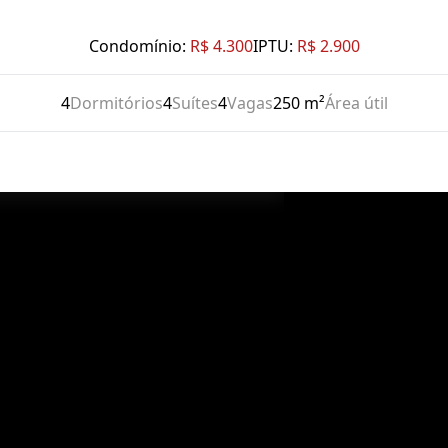
Condomínio:
R$ 4.300
IPTU:
R$ 2.900
4
Dormitórios
4
Suítes
4
Vagas
250 m²
Área útil