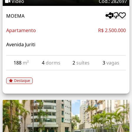
Vídeo
Cód.: 282697
MOEMA
Apartamento
R$ 2.500.000
Avenida Juriti
188
m²
4
dorms
2
suítes
3
vagas
Destaque