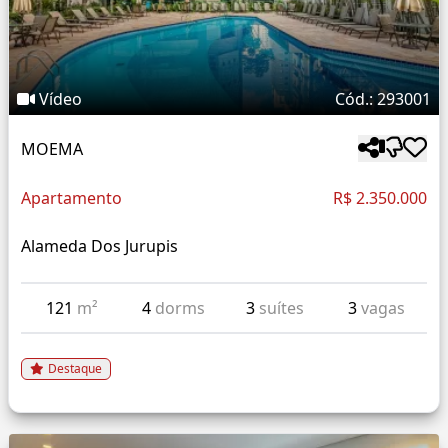
Vídeo
Cód.: 293001
MOEMA
Apartamento
R$ 2.350.000
Alameda Dos Jurupis
121
m²
4
dorms
3
suítes
3
vagas
Destaque