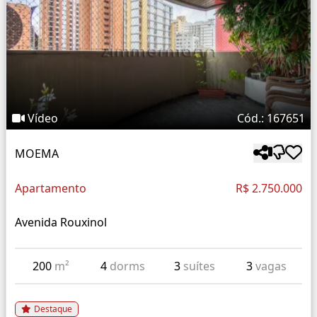
Vídeo
Cód.: 167651
MOEMA
Apartamento
R$ 2.750.000
Avenida Rouxinol
200
m²
4
dorms
3
suítes
3
vagas
Destaque