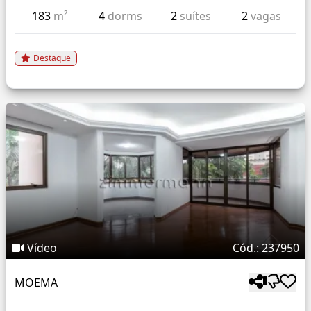
183
m²
4
dorms
2
suítes
2
vagas
Destaque
Vídeo
Cód.: 237950
MOEMA