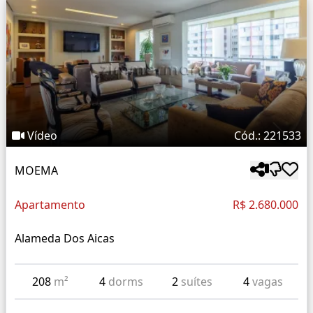
Vídeo
Cód.: 221533
MOEMA
Apartamento
R$ 2.680.000
Alameda Dos Aicas
208
m²
4
dorms
2
suítes
4
vagas