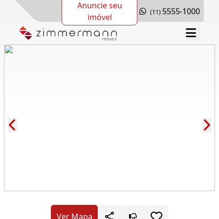
Anuncie seu
5555-1000
(11)
imóvel
Cód.: 278217
Ver Mapa