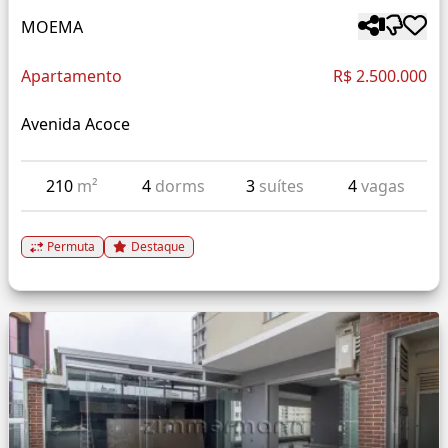
MOEMA
Apartamento
R$ 2.500.000
Avenida Acoce
210
m²
4
dorms
3
suítes
4
vagas
Permuta
Destaque