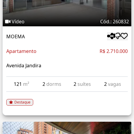
Vídeo
Cód.: 260832
MOEMA
Apartamento
R$ 2.710.000
Avenida Jandira
121
m²
2
dorms
2
suítes
2
vagas
Destaque