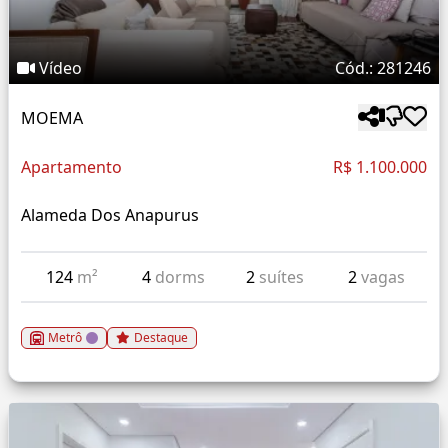
Vídeo
Cód.: 281246
MOEMA
Apartamento
R$ 1.100.000
Alameda Dos Anapurus
124
m²
4
dorms
2
suítes
2
vagas
Metrô
Destaque