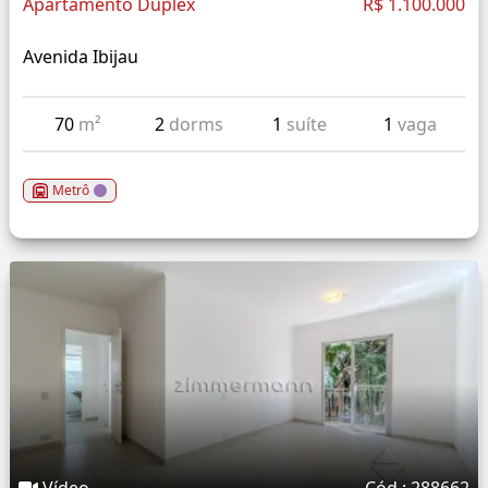
Apartamento Duplex
R$ 1.100.000
Avenida Ibijau
70
m²
2
dorms
1
suíte
1
vaga
Metrô