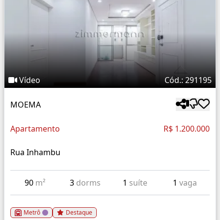
Vídeo
Cód.: 291195
MOEMA
Apartamento
R$ 1.200.000
Rua Inhambu
90
m²
3
dorms
1
suíte
1
vaga
Metrô
Destaque