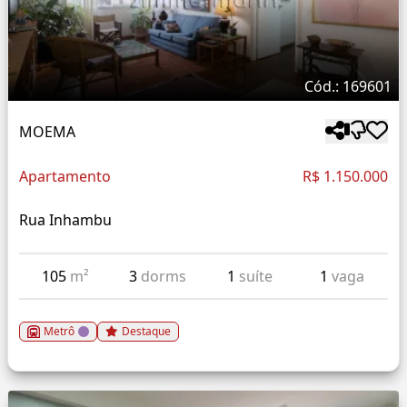
Cód.: 169601
MOEMA
Apartamento
R$ 1.150.000
Rua Inhambu
105
m²
3
dorms
1
suíte
1
vaga
Metrô
Destaque