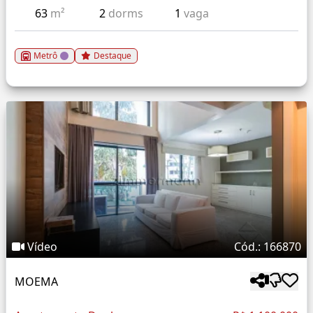
63
m²
2
dorms
1
vaga
Metrô
Destaque
Vídeo
Cód.: 166870
MOEMA