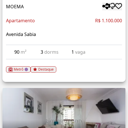
MOEMA
Apartamento
R$ 1.100.000
Avenida Sabia
90
m²
3
dorms
1
vaga
Metrô
Destaque