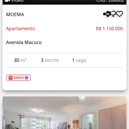
Vídeo
Cód.: 288662
MOEMA
Apartamento
R$ 1.150.000
Avenida Macuco
85
m²
3
dorms
1
vaga
Metrô