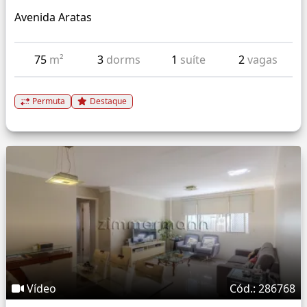
Avenida Aratas
75
m²
3
dorms
1
suíte
2
vagas
Permuta
Destaque
Vídeo
Cód.: 286768