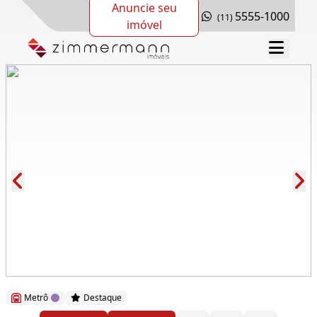
Anuncie seu
5555-1000
(11)
imóvel
Cód.: 166657
Metrô
Destaque