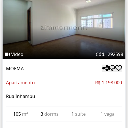
Vídeo
Cód.: 292598
MOEMA
Apartamento
R$ 1.198.000
Rua Inhambu
105
m²
3
dorms
1
suíte
1
vaga