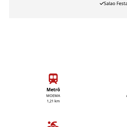
Salao Fest
Metrô
MOEMA
1,21 km