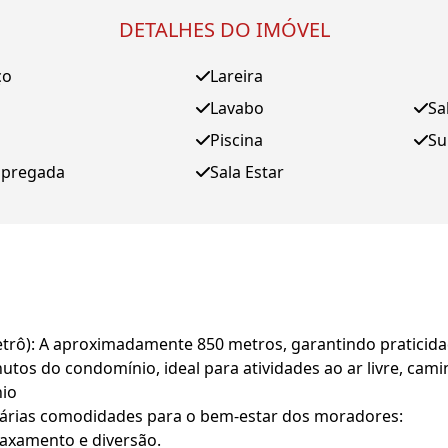
DETALHES DO IMÓVEL
ço
Lareira
Lavabo
Sa
Piscina
Su
mpregada
Sala Estar
trô): A aproximadamente 850 metros, garantindo praticida
tos do condomínio, ideal para atividades ao ar livre, camin
nio
várias comodidades para o bem-estar dos moradores:
laxamento e diversão.