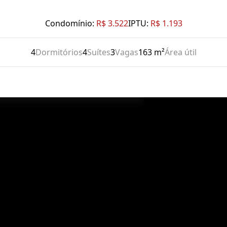
Condomínio:
R$ 3.522
IPTU:
R$ 1.193
4
Dormitórios
4
Suítes
3
Vagas
163 m²
Área útil