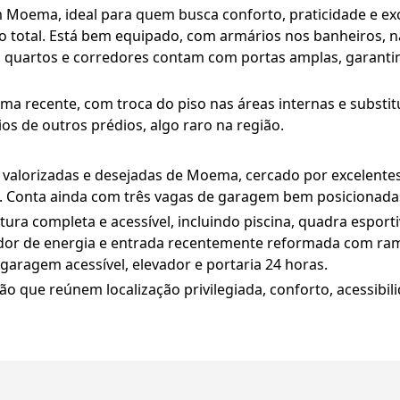
Moema, ideal para quem busca conforto, praticidade e exce
no total. Está bem equipado, com armários nos banheiros, n
Os quartos e corredores contam com portas amplas, garanti
a recente, com troca do piso nas áreas internas e substi
eios de outros prédios, algo raro na região.
valorizadas e desejadas de Moema, cercado por excelentes b
 Conta ainda com três vagas de garagem bem posicionadas 
ra completa e acessível, incluindo piscina, quadra esportiv
dor de energia e entrada recentemente reformada com ra
 garagem acessível, elevador e portaria 24 horas.
ão que reúnem localização privilegiada, conforto, acessibi