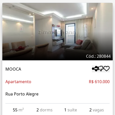
Cód.: 280844
MOOCA
Apartamento
R$ 610.000
Rua Porto Alegre
55
m²
2
dorms
1
suíte
2
vagas