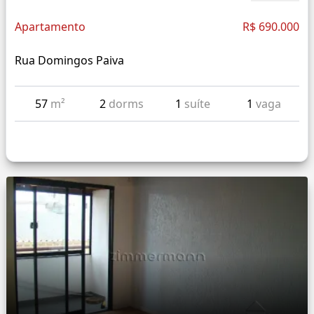
Apartamento
R$ 690.000
Rua Domingos Paiva
57
m²
2
dorms
1
suíte
1
vaga