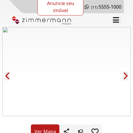
Anuncie seu
5555-1000
(11)
imóvel
Cód.: 279868
Ver Mapa