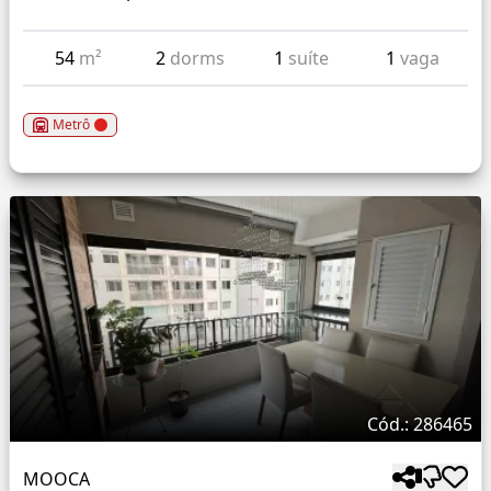
54
m²
2
dorms
1
suíte
1
vaga
Metrô
Cód.: 286465
MOOCA