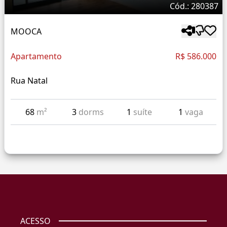
Cód.: 280387
MOOCA
Apartamento
R$ 586.000
Rua Natal
68
m²
3
dorms
1
suíte
1
vaga
ACESSO