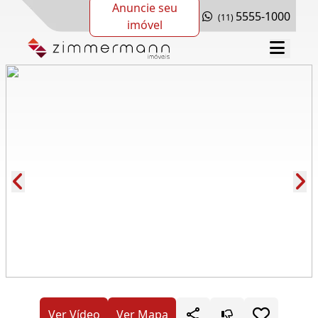
Anuncie seu
5555-1000
(11)
imóvel
Cód.: 168757
Ver Vídeo
Ver Mapa