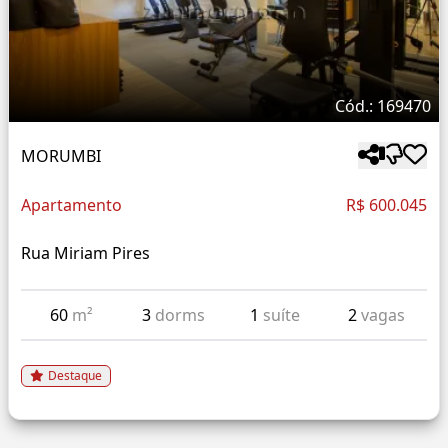
Cód.: 169470
MORUMBI
Apartamento
R$ 600.045
Rua Miriam Pires
60
m²
3
dorms
1
suíte
2
vagas
Destaque