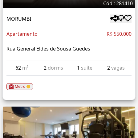
Cód.: 281410
MORUMBI
Apartamento
R$ 550.000
Rua General Eldes de Sousa Guedes
62
m²
2
dorms
1
suíte
2
vagas
Metrô