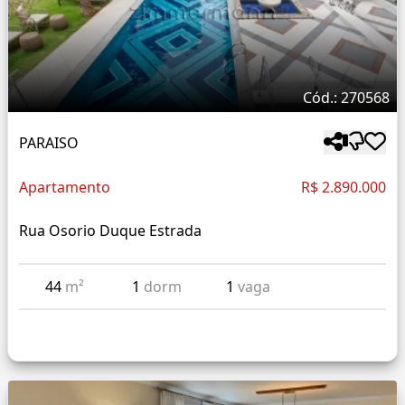
Cód.: 270568
PARAISO
Apartamento
R$ 2.890.000
Rua Osorio Duque Estrada
44
m²
1
dorm
1
vaga