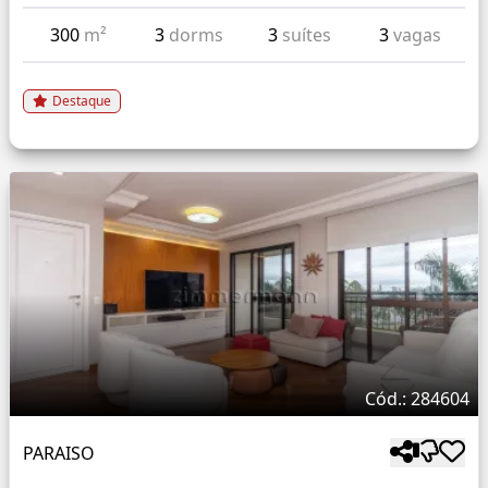
300
m²
3
dorms
3
suítes
3
vagas
Destaque
Cód.: 284604
PARAISO