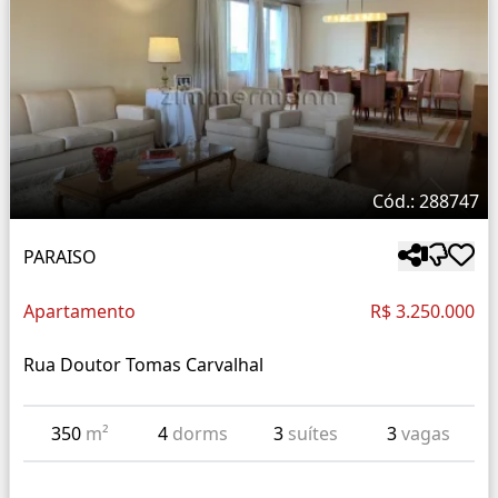
Cód.: 288747
PARAISO
Apartamento
R$ 3.250.000
Rua Doutor Tomas Carvalhal
350
m²
4
dorms
3
suítes
3
vagas