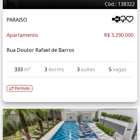
Cód.: 138322
PARAISO
Apartamento
R$ 3.290.000
Rua Doutor Rafael de Barros
333
m²
3
dorms
3
suítes
5
vagas
Permuta