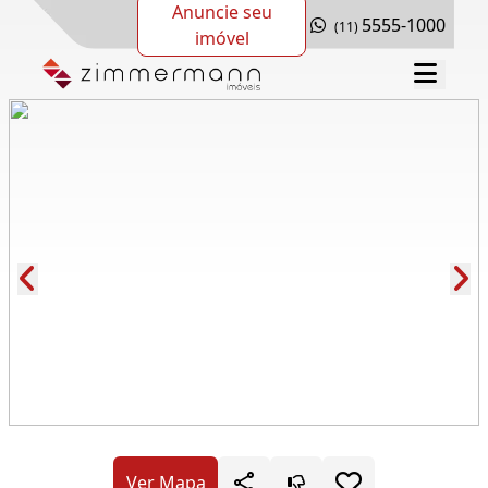
Anuncie seu
5555-1000
(11)
imóvel
Cód.: 227325
Ver Mapa