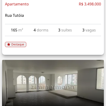
Apartamento
R$ 3.498.000
Rua Tutóia
165
m²
4
dorms
3
suítes
3
vagas
Destaque