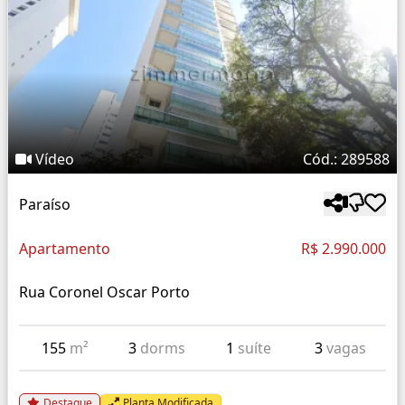
Vídeo
Cód.: 289588
Paraíso
Apartamento
R$ 2.990.000
Rua Coronel Oscar Porto
155
m²
3
dorms
1
suíte
3
vagas
Destaque
Planta Modificada