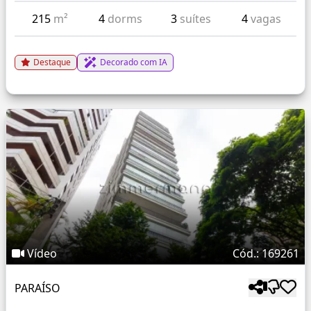
215
m²
4
dorms
3
suítes
4
vagas
Destaque
Decorado com IA
Vídeo
Cód.: 169261
PARAÍSO