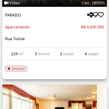
Vídeo
Cód.: 280955
PARAISO
Apartamento
R$ 4.600.000
Rua Tutoia
224
m²
3
dorms
3
suítes
4
vagas
Destaque