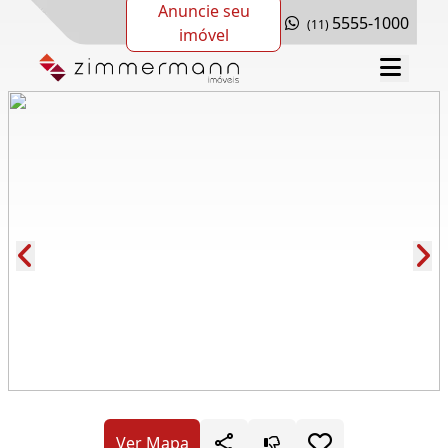
Anuncie seu
5555-1000
(11)
imóvel
Cód.: 277475
Ver Mapa