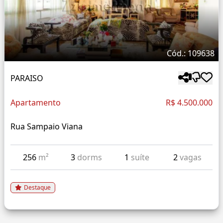
Cód.: 109638
PARAISO
Apartamento
R$ 4.500.000
Rua Sampaio Viana
256
m²
3
dorms
1
suíte
2
vagas
Destaque