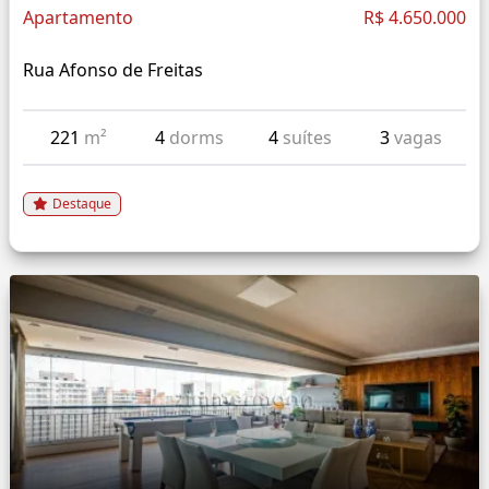
Apartamento
R$ 4.650.000
Rua Afonso de Freitas
221
m²
4
dorms
4
suítes
3
vagas
Destaque