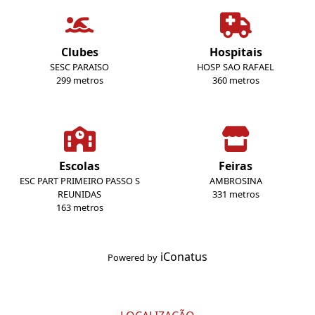
Clubes
Hospitais
SESC PARAISO
HOSP SAO RAFAEL
299 metros
360 metros
Escolas
Feiras
ESC PART PRIMEIRO PASSO S
AMBROSINA
REUNIDAS
331 metros
163 metros
iConatus
Powered by