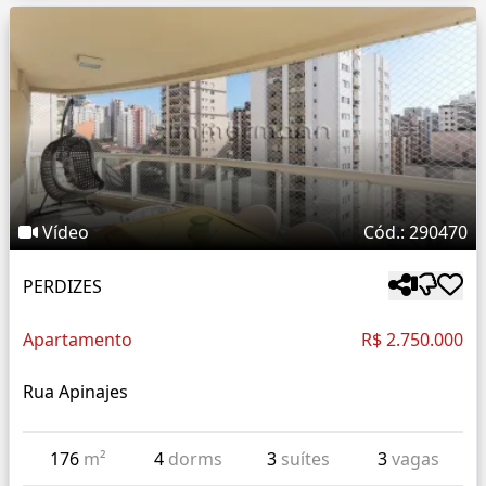
Vídeo
Cód.: 290470
PERDIZES
Apartamento
R$ 2.750.000
Rua Apinajes
176
m²
4
dorms
3
suítes
3
vagas