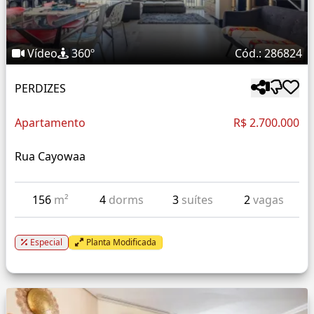
Vídeo
360º
Cód.: 286824
PERDIZES
Apartamento
R$ 2.700.000
Rua Cayowaa
156
m²
4
dorms
3
suítes
2
vagas
Especial
Planta Modificada