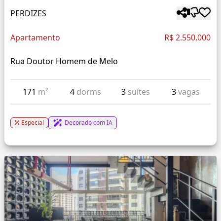
PERDIZES
Apartamento
R$ 2.550.000
Rua Doutor Homem de Melo
171
m²
4
dorms
3
suítes
3
vagas
Especial
Decorado com IA