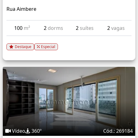
Rua Aimbere
100
m²
2
dorms
2
suítes
2
vagas
Destaque
Especial
Vídeo
360º
Cód.: 269184