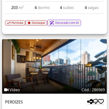
203
m²
4
dorms
4
suítes
4
vagas
Permuta
Destaque
Decorado com IA
Vídeo
Cód.: 286969
PERDIZES