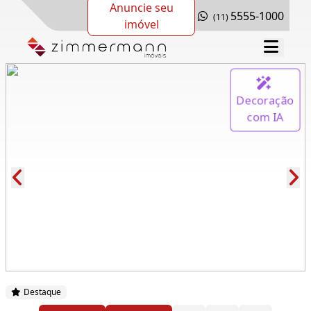
Anuncie seu
5555-1000
(11)
imóvel
Decoração
com IA
Cód.: 271043
Destaque