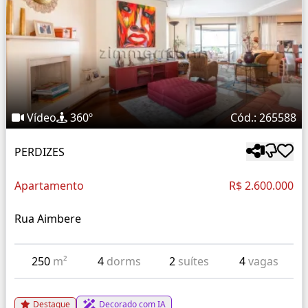
Vídeo
360º
Cód.: 265588
PERDIZES
Apartamento
R$ 2.600.000
Rua Aimbere
250
m²
4
dorms
2
suítes
4
vagas
Destaque
Decorado com IA