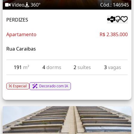
Vídeo
360º
Cód.: 146945
PERDIZES
Apartamento
R$ 2.385.000
Rua Caraibas
191
m²
4
dorms
2
suítes
3
vagas
Especial
Decorado com IA