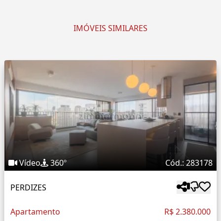
IMÓVEIS SIMILARES
Vídeo
360º
Cód.: 283178
PERDIZES
Apartamento
R$ 2.380.000