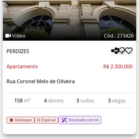
Vídeo
Cód.: 273426
PERDIZES
Apartamento
R$ 2.300.000
Rua Coronel Melo de Oliveira
158
m²
4
dorms
3
suítes
3
vagas
Destaque
Especial
Decorado com IA