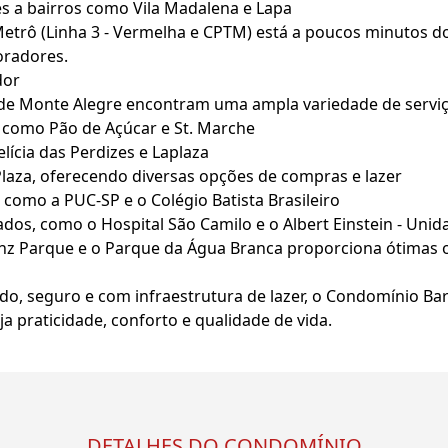
s a bairros como Vila Madalena e Lapa
etrô (Linha 3 - Vermelha e CPTM) está a poucos minutos d
oradores.
dor
 Monte Alegre encontram uma ampla variedade de serviços
como Pão de Açúcar e St. Marche
ícia das Perdizes e Laplaza
aza, oferecendo diversas opções de compras e lazer
 como a PUC-SP e o Colégio Batista Brasileiro
dos, como o Hospital São Camilo e o Albert Einstein - Unid
nz Parque e o Parque da Água Branca proporciona ótimas op
do, seguro e com infraestrutura de lazer, o Condomínio Ba
 praticidade, conforto e qualidade de vida.
DETALHES DO CONDOMÍNIO