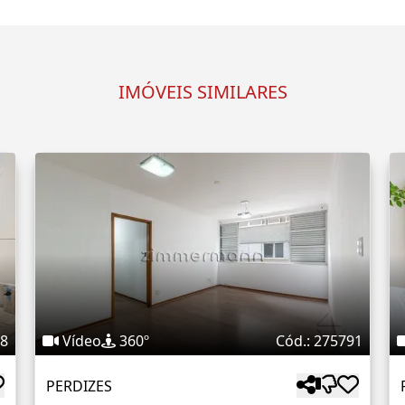
IMÓVEIS SIMILARES
68
Vídeo
360º
Cód.: 275791
PERDIZES