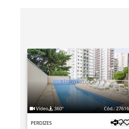
Vídeo
360º
Cód.: 2761
PERDIZES