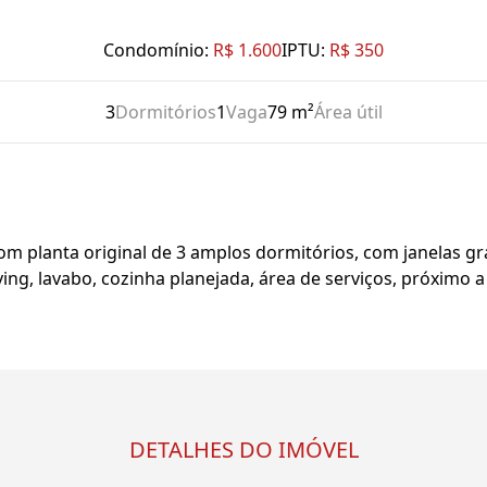
Condomínio:
R$ 1.600
IPTU:
R$ 350
3
Dormitórios
1
Vaga
79 m²
Área útil
m planta original de 3 amplos dormitórios, com janelas gra
ing, lavabo, cozinha planejada, área de serviços, próximo a
DETALHES DO IMÓVEL