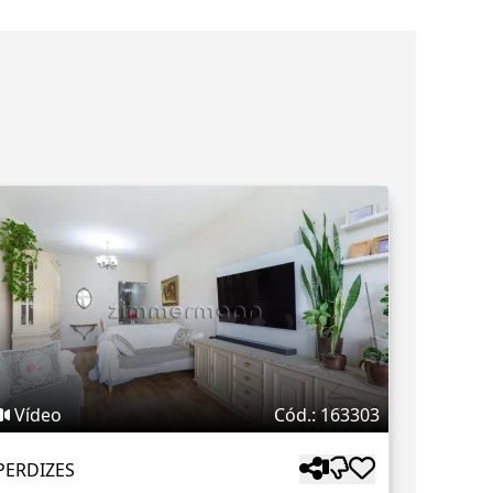
Vídeo
Cód.: 163303
PERDIZES