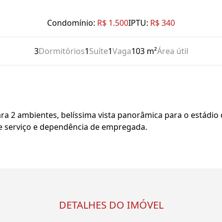
Condomínio:
R$ 1.500
IPTU:
R$ 340
3
Dormitórios
1
Suíte
1
Vaga
103 m²
Área útil
ara 2 ambientes, belíssima vista panorâmica para o estádio
 de serviço e dependência de empregada.
DETALHES DO IMÓVEL