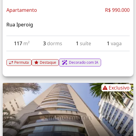
Apartamento
R$ 990.000
Rua Iperoig
117
m²
3
dorms
1
suíte
1
vaga
Permuta
Destaque
Decorado com IA
Exclusivo