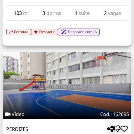
103
m²
3
dorms
1
suíte
2
vagas
Permuta
Destaque
Decorado com IA
Vídeo
Cód.: 162695
PERDIZES