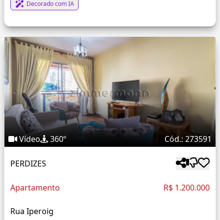
Decorado com IA
Vídeo
360º
Cód.: 273591
PERDIZES
Apartamento
R$ 1.200.000
Rua Iperoig