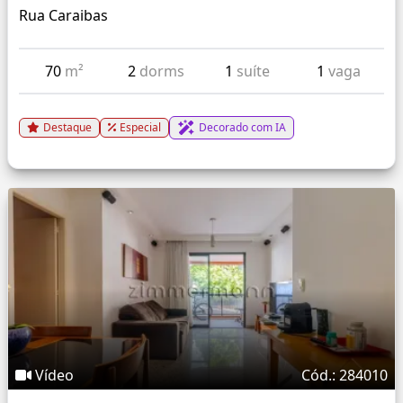
Rua Caraibas
70
m²
2
dorms
1
suíte
1
vaga
Destaque
Especial
Decorado com IA
Vídeo
Cód.: 284010