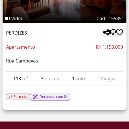
Vídeo
Cód.: 155351
PERDIZES
Apartamento
R$ 1.150.000
Rua Campevas
113
m²
3
dorms
1
suíte
2
vagas
Permuta
Decorado com IA