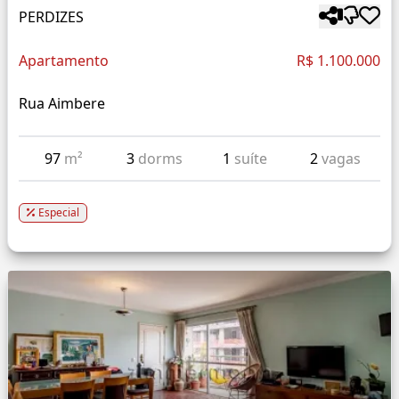
PERDIZES
Apartamento
R$ 1.100.000
Rua Aimbere
97
m²
3
dorms
1
suíte
2
vagas
Especial