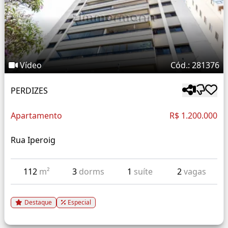
Vídeo
Cód.: 281376
PERDIZES
Apartamento
R$ 1.200.000
Rua Iperoig
112
m²
3
dorms
1
suíte
2
vagas
Destaque
Especial