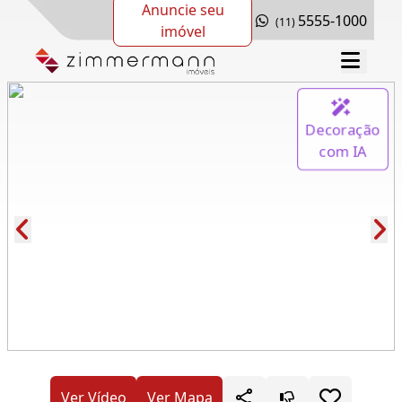
Anuncie seu
5555-1000
(11)
imóvel
Decoração
com IA
Cód.: 279736
Ver Vídeo
Ver Mapa