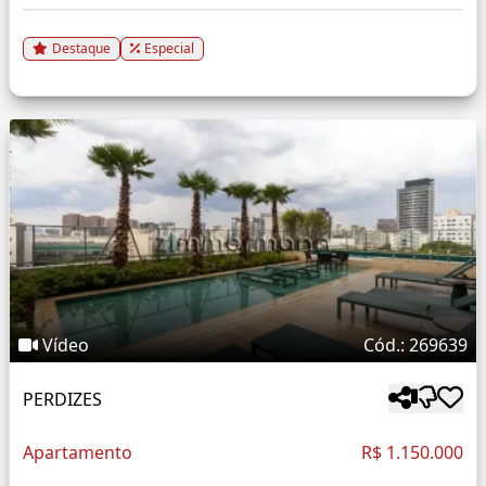
Destaque
Especial
Vídeo
Cód.: 269639
PERDIZES
Apartamento
R$ 1.150.000