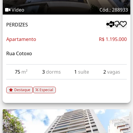
Vídeo
Cód.: 288933
PERDIZES
Apartamento
R$ 1.195.000
Rua Cotoxo
75
m²
3
dorms
1
suíte
2
vagas
Destaque
Especial