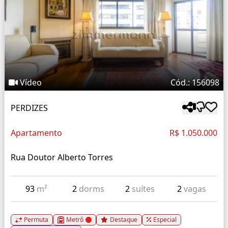
Vídeo
Cód.: 156098
PERDIZES
Apartamento
R$ 1.050.000
Rua Doutor Alberto Torres
93
m²
2
dorms
2
suítes
2
vagas
Permuta
Metrô
Destaque
Especial