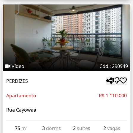
Vídeo
Cód.: 290949
PERDIZES
Apartamento
R$ 1.110.000
Rua Cayowaa
75
m²
3
dorms
2
suítes
2
vagas