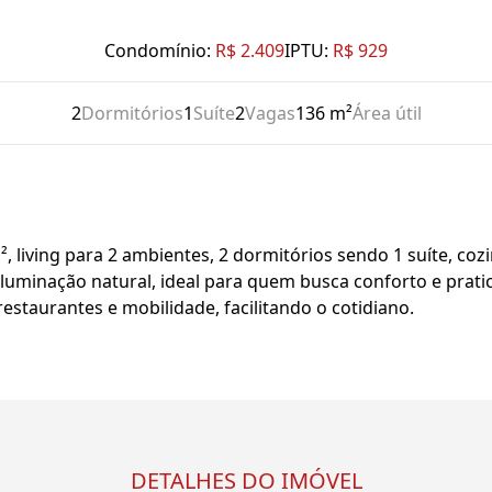
Condomínio:
R$ 2.409
IPTU:
R$ 929
2
Dormitórios
1
Suíte
2
Vagas
136 m²
Área útil
living para 2 ambientes, 2 dormitórios sendo 1 suíte, cozin
iluminação natural, ideal para quem busca conforto e pratic
restaurantes e mobilidade, facilitando o cotidiano.
DETALHES DO IMÓVEL