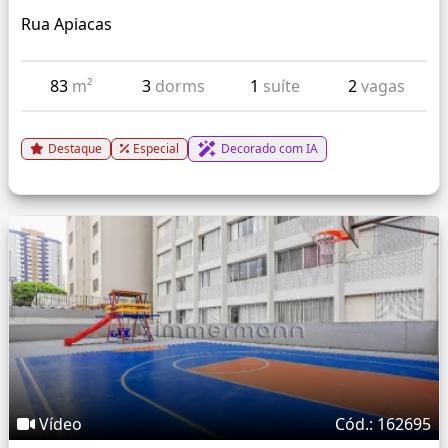
Rua Apiacas
83
m²
3
dorms
1
suíte
2
vagas
Destaque
Especial
Decorado com IA
Vídeo
Cód.: 162695