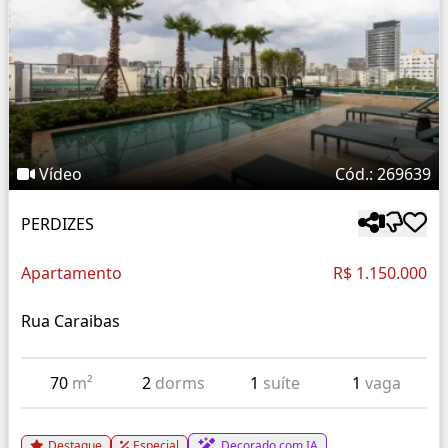
Vídeo
Cód.: 269639
PERDIZES
Apartamento
R$ 1.150.000
Rua Caraibas
70
m²
2
dorms
1
suíte
1
vaga
Destaque
Especial
Decorado com IA