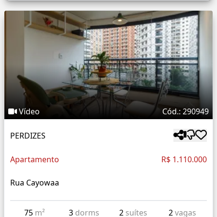
Vídeo
Cód.: 290949
PERDIZES
Apartamento
R$ 1.110.000
Rua Cayowaa
75
m²
3
dorms
2
suítes
2
vagas