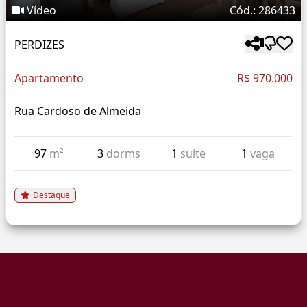
Vídeo
Cód.: 286433
PERDIZES
Apartamento
R$ 970.000
Rua Cardoso de Almeida
97
m²
3
dorms
1
suíte
1
vaga
Destaque