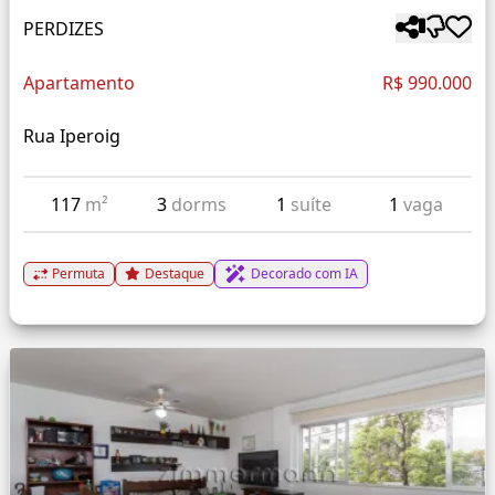
PERDIZES
Apartamento
R$ 990.000
Rua Iperoig
117
m²
3
dorms
1
suíte
1
vaga
Permuta
Destaque
Decorado com IA