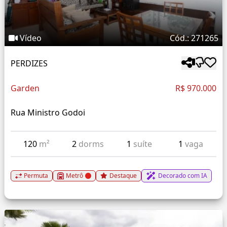
Vídeo
Cód.: 271265
PERDIZES
Garden
R$ 970.000
Rua Ministro Godoi
120
m²
2
dorms
1
suíte
1
vaga
Permuta
Metrô
Destaque
Decorado com IA