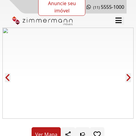
Anuncie seu
5555-1000
(11)
imóvel
Cód.: 278297
Ver Mapa