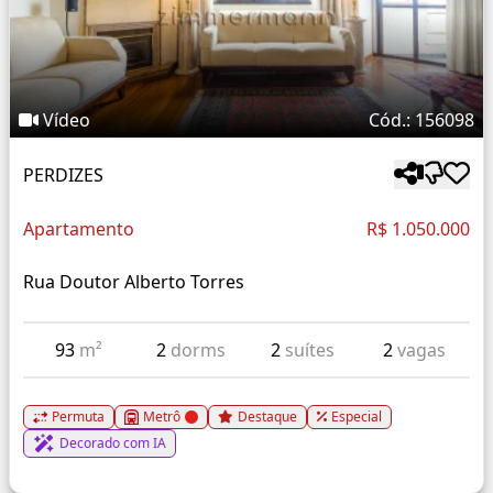
Vídeo
Cód.: 156098
PERDIZES
Apartamento
R$ 1.050.000
Rua Doutor Alberto Torres
93
m²
2
dorms
2
suítes
2
vagas
Permuta
Metrô
Destaque
Especial
Decorado com IA