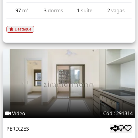
97
m²
3
dorms
1
suíte
2
vagas
Destaque
Vídeo
Cód.: 291314
PERDIZES