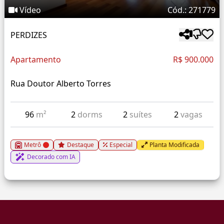
Vídeo
Cód.: 271779
PERDIZES
Apartamento
R$ 900.000
Rua Doutor Alberto Torres
96
m²
2
dorms
2
suítes
2
vagas
Metrô
Destaque
Especial
Planta Modificada
Decorado com IA