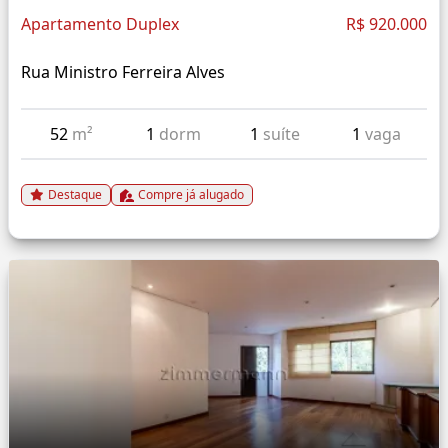
Apartamento Duplex
R$ 920.000
Rua Ministro Ferreira Alves
52
m²
1
dorm
1
suíte
1
vaga
Destaque
Compre já alugado