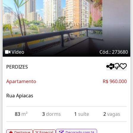
Vídeo
Cód.: 273680
PERDIZES
Apartamento
R$ 960.000
Rua Apiacas
83
m²
3
dorms
1
suíte
2
vagas
Destaque
Especial
Decorado com IA