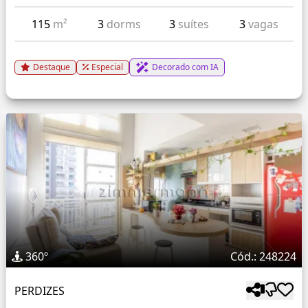
115
m²
3
dorms
3
suítes
3
vagas
Destaque
Especial
Decorado com IA
360º
Cód.: 248224
PERDIZES