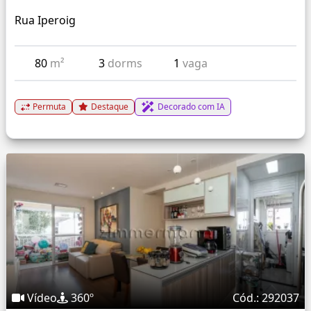
Rua Iperoig
80
m²
3
dorms
1
vaga
Permuta
Destaque
Decorado com IA
Vídeo
360º
Cód.: 292037