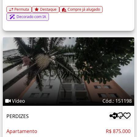
Permuta
Destaque
Compre já alugado
Decorado com IA
Vídeo
Cód.: 151198
PERDIZES
Apartamento
R$ 875.000