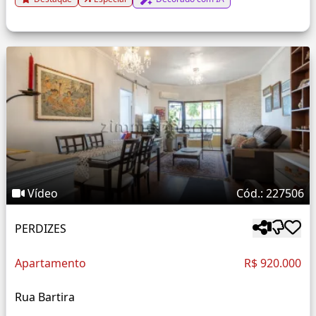
Vídeo
Cód.: 227506
PERDIZES
Apartamento
R$ 920.000
Rua Bartira