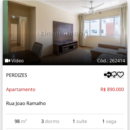
Vídeo
Cód.: 262414
PERDIZES
Apartamento
R$ 890.000
Rua Joao Ramalho
98
m²
3
dorms
1
suíte
1
vaga