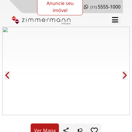
Anuncie seu
5555-1000
(11)
imóvel
Cód.: 279602
Ver Mapa