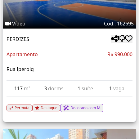
Vídeo
Cód.: 162695
PERDIZES
Apartamento
R$ 990.000
Rua Iperoig
117
m²
3
dorms
1
suíte
1
vaga
Permuta
Destaque
Decorado com IA