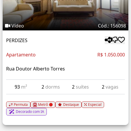
Vídeo
Cód.: 156098
PERDIZES
Apartamento
R$ 1.050.000
Rua Doutor Alberto Torres
93
m²
2
dorms
2
suítes
2
vagas
Permuta
Metrô
Destaque
Especial
Decorado com IA