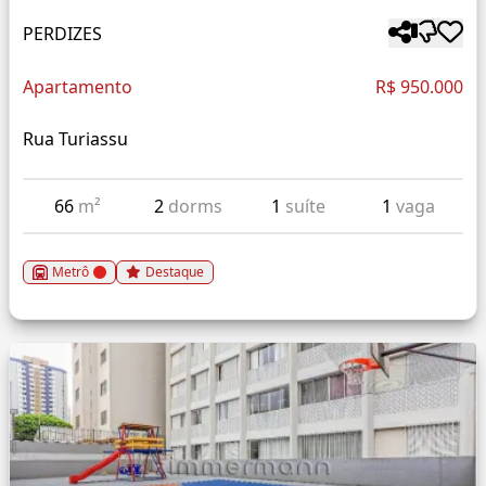
PERDIZES
Apartamento
R$ 950.000
Rua Turiassu
66
m²
2
dorms
1
suíte
1
vaga
Metrô
Destaque