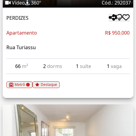
Vídeo
360º
Cód.: 292037
PERDIZES
Apartamento
R$ 950.000
Rua Turiassu
66
m²
2
dorms
1
suíte
1
vaga
Metrô
Destaque