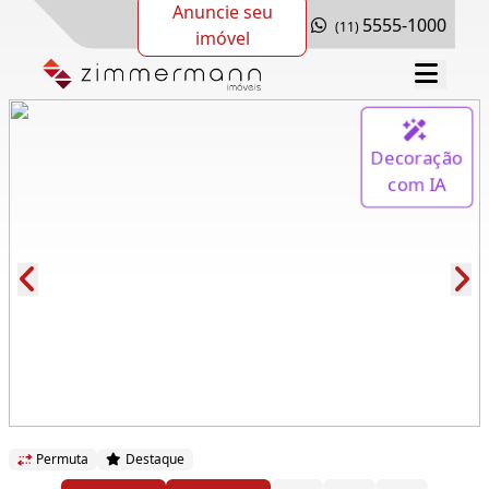
Anuncie seu
5555-1000
(11)
imóvel
Decoração
com IA
Cód.: 262414
Permuta
Destaque