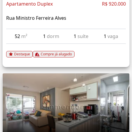
Apartamento Duplex
R$ 920.000
Rua Ministro Ferreira Alves
52
m²
1
dorm
1
suíte
1
vaga
Destaque
Compre já alugado