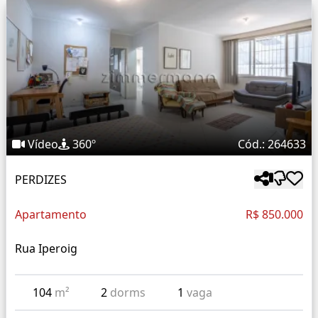
Vídeo
360º
Cód.: 264633
PERDIZES
Apartamento
R$ 850.000
Rua Iperoig
104
m²
2
dorms
1
vaga