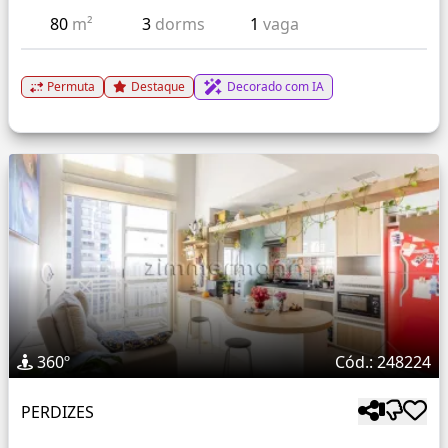
80
m²
3
dorms
1
vaga
Permuta
Destaque
Decorado com IA
360º
Cód.: 248224
PERDIZES