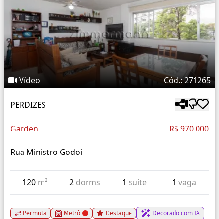
Vídeo
Cód.: 271265
PERDIZES
Garden
R$ 970.000
Rua Ministro Godoi
120
m²
2
dorms
1
suíte
1
vaga
Permuta
Metrô
Destaque
Decorado com IA