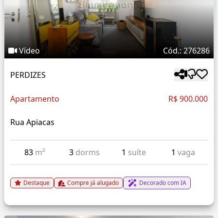
Vídeo
Cód.: 276286
PERDIZES
Apartamento
R$ 900.000
Rua Apiacas
83
m²
3
dorms
1
suíte
1
vaga
Destaque
Compre já alugado
Decorado com IA