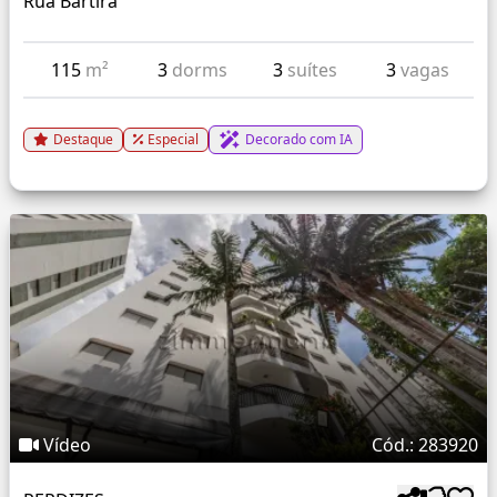
Rua Bartira
115
m²
3
dorms
3
suítes
3
vagas
Destaque
Especial
Decorado com IA
Vídeo
Cód.: 283920