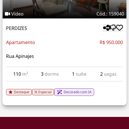
Vídeo
Cód.: 159040
PERDIZES
Apartamento
R$ 950.000
Rua Apinajes
110
m²
3
dorms
1
suíte
2
vagas
Destaque
Especial
Decorado com IA