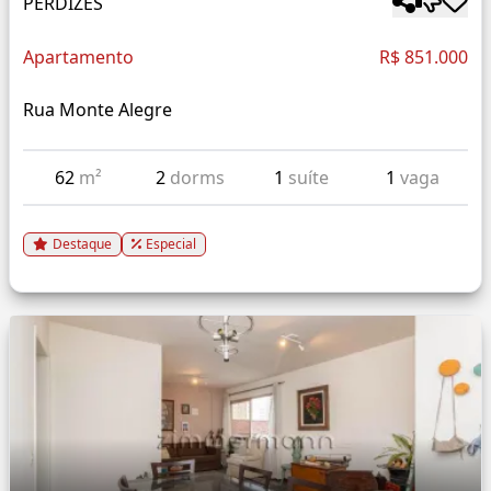
PERDIZES
Apartamento
R$ 851.000
Rua Monte Alegre
62
m²
2
dorms
1
suíte
1
vaga
Destaque
Especial