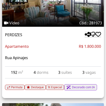
Vídeo
Cód.: 281973
PERDIZES
Apartamento
R$ 1.800.000
Rua Apinajes
192
m²
4
dorms
3
suítes
3
vagas
Permuta
Destaque
Especial
Decorado com IA