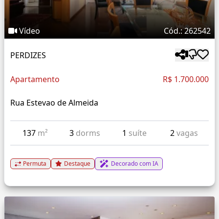
Vídeo
Cód.: 262542
PERDIZES
Apartamento
R$ 1.700.000
Rua Estevao de Almeida
137
m²
3
dorms
1
suíte
2
vagas
Permuta
Destaque
Decorado com IA