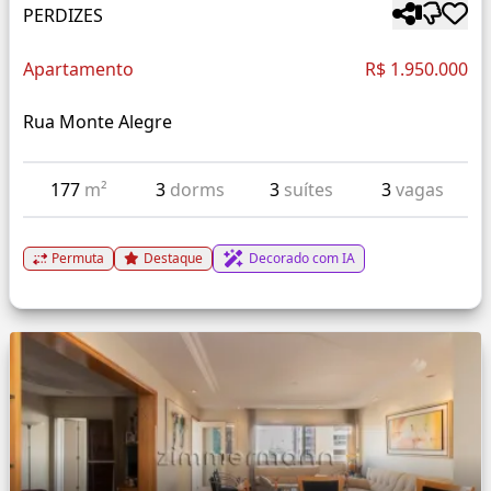
PERDIZES
Apartamento
R$ 1.950.000
Rua Monte Alegre
177
m²
3
dorms
3
suítes
3
vagas
Permuta
Destaque
Decorado com IA