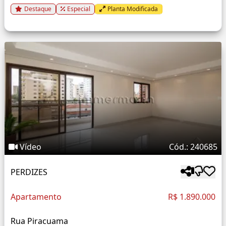
Destaque
Especial
Planta Modificada
Vídeo
Cód.: 240685
PERDIZES
Apartamento
R$ 1.890.000
Rua Piracuama