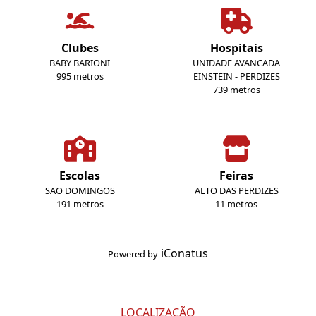
Clubes
Hospitais
BABY BARIONI
UNIDADE AVANCADA
995 metros
EINSTEIN - PERDIZES
739 metros
Escolas
Feiras
SAO DOMINGOS
ALTO DAS PERDIZES
191 metros
11 metros
iConatus
Powered by
LOCALIZAÇÃO