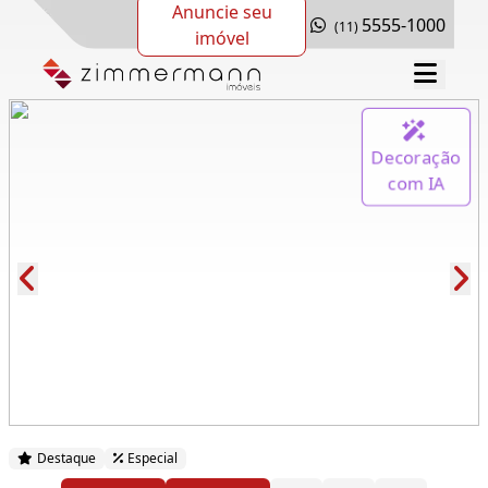
Anuncie seu
5555-1000
(11)
imóvel
Decoração
com IA
Cód.: 277352
Destaque
Especial