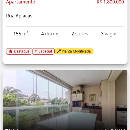
Apartamento
R$ 1.800.000
Rua Apiacas
155
m²
4
dorms
2
suítes
3
vagas
Destaque
Especial
Planta Modificada