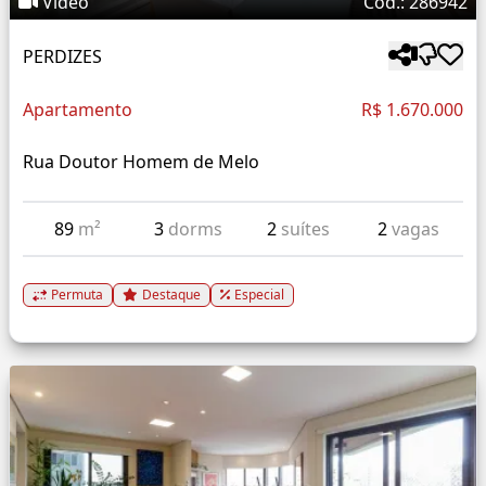
Vídeo
Cód.: 286942
PERDIZES
Apartamento
R$ 1.670.000
Rua Doutor Homem de Melo
89
m²
3
dorms
2
suítes
2
vagas
Permuta
Destaque
Especial