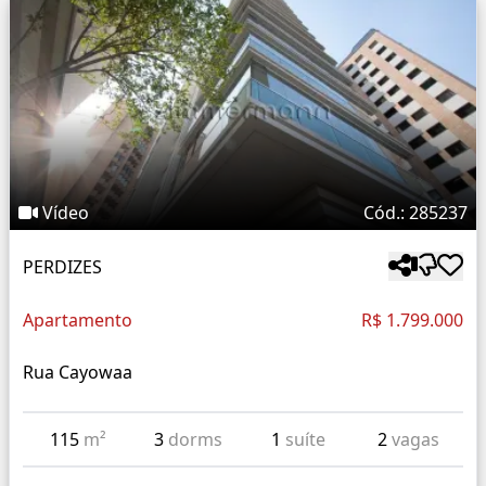
Vídeo
Cód.: 285237
PERDIZES
Apartamento
R$ 1.799.000
Rua Cayowaa
115
m²
3
dorms
1
suíte
2
vagas