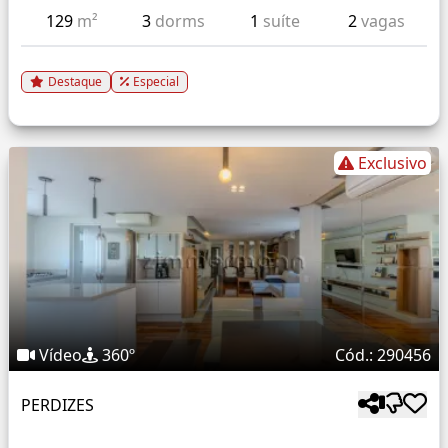
129
m²
3
dorms
1
suíte
2
vagas
Destaque
Especial
Exclusivo
Vídeo
360º
Cód.: 290456
PERDIZES