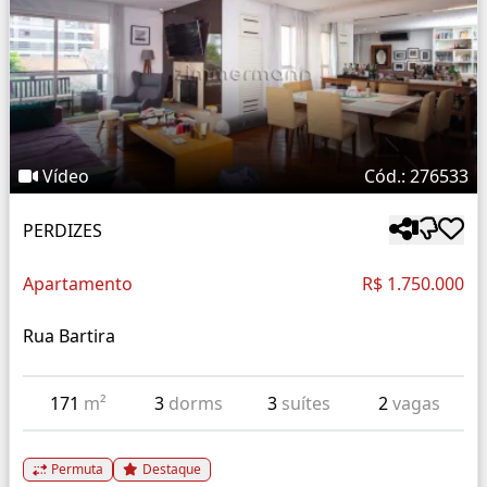
Vídeo
Cód.: 276533
PERDIZES
Apartamento
R$ 1.750.000
Rua Bartira
171
m²
3
dorms
3
suítes
2
vagas
Permuta
Destaque