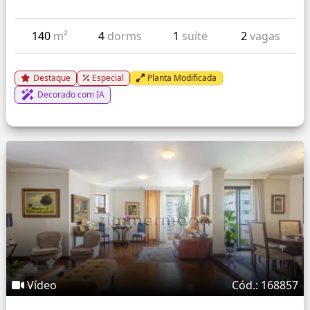
140
m²
4
dorms
1
suíte
2
vagas
Destaque
Especial
Planta Modificada
Decorado com IA
Vídeo
Cód.: 168857