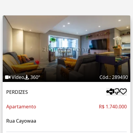
Vídeo
360º
Cód.: 289490
PERDIZES
Apartamento
R$ 1.740.000
Rua Cayowaa