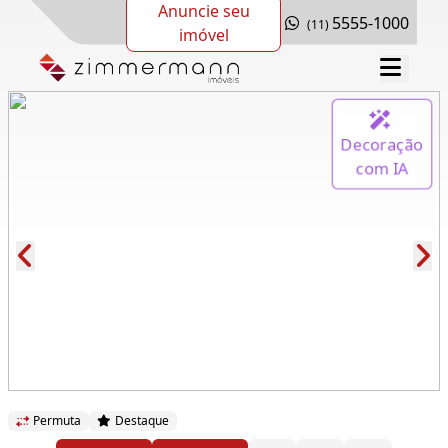
Anuncie seu
5555-1000
(11)
imóvel
Decoração
com IA
Cód.: 279575
Permuta
Destaque