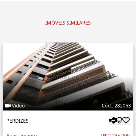
IMÓVEIS SIMILARES
Vídeo
Cód.: 282063
PERDIZES
Apartamento
R$ 2.235.000