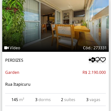
Vídeo
Cód.: 273331
PERDIZES
Garden
R$ 2.190.000
Rua Itapicuru
145
m²
3
dorms
2
suítes
3
vagas