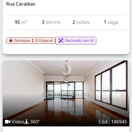
Rua Caraibas
95
m²
3
dorms
2
suítes
1
vaga
Destaque
Especial
Decorado com IA
Vídeo
360º
Cód.: 146945