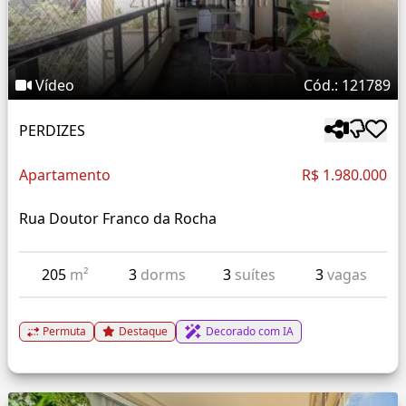
Vídeo
Cód.: 121789
PERDIZES
Apartamento
R$ 1.980.000
Rua Doutor Franco da Rocha
205
m²
3
dorms
3
suítes
3
vagas
Permuta
Destaque
Decorado com IA