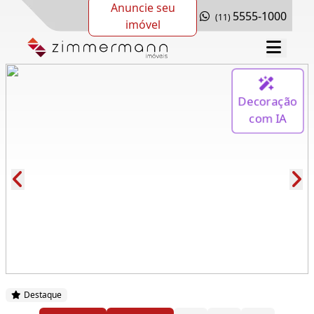
Anuncie seu
5555-1000
(11)
imóvel
Decoração
com IA
Cód.: 278797
Destaque