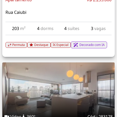
Rua Caiubi
203
m²
4
dorms
4
suítes
3
vagas
Permuta
Destaque
Especial
Decorado com IA
Vídeo
360º
Cód.: 283178