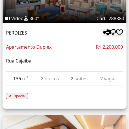
Vídeo
360º
Cód.: 288880
PERDIZES
Apartamento Duplex
R$ 2.200.000
Rua Cajaiba
136
m²
2
dorms
2
suítes
2
vagas
Especial