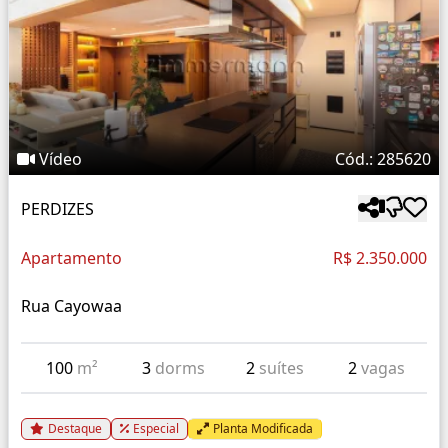
Vídeo
Cód.: 285620
PERDIZES
Apartamento
R$ 2.350.000
Rua Cayowaa
100
m²
3
dorms
2
suítes
2
vagas
Destaque
Especial
Planta Modificada