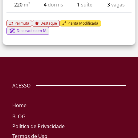
220
m²
4
dorms
1
suíte
3
vagas
Permuta
Destaque
Planta Modificada
Decorado com IA
ACESSO
Home
BLOG
Política de Privacidade
Termos de Uso