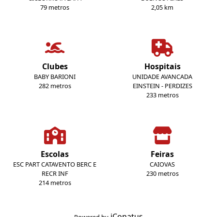
79 metros
2,05 km
Clubes
Hospitais
BABY BARIONI
UNIDADE AVANCADA
282 metros
EINSTEIN - PERDIZES
233 metros
Escolas
Feiras
ESC PART CATAVENTO BERC E
CAIOVAS
RECR INF
230 metros
214 metros
iConatus