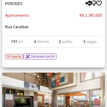
PERDIZES
Apartamento
R$ 2.385.000
Rua Caraibas
191
m²
4
dorms
2
suítes
3
vagas
Especial
Decorado com IA