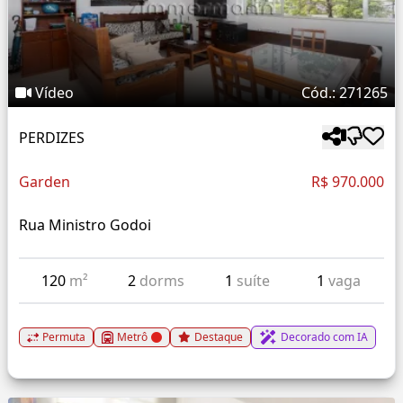
Vídeo
Cód.: 271265
PERDIZES
Garden
R$ 970.000
Rua Ministro Godoi
120
m²
2
dorms
1
suíte
1
vaga
Permuta
Metrô
Destaque
Decorado com IA