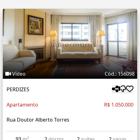
Vídeo
Cód.: 156098
PERDIZES
Apartamento
R$ 1.050.000
Rua Doutor Alberto Torres
93
m²
2
dorms
2
suítes
2
vagas