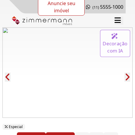
Anuncie seu
5555-1000
(11)
imóvel
Decoração
com IA
Cód.: 277512
Especial