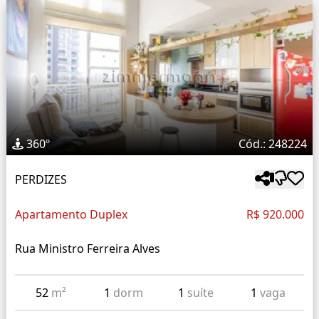
360º
Cód.: 248224
PERDIZES
Apartamento Duplex
R$ 920.000
Rua Ministro Ferreira Alves
52
m²
1
dorm
1
suíte
1
vaga