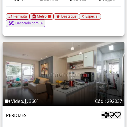
Permuta
Metrô
Destaque
Especial
Decorado com IA
Vídeo
360º
Cód.: 292037
PERDIZES