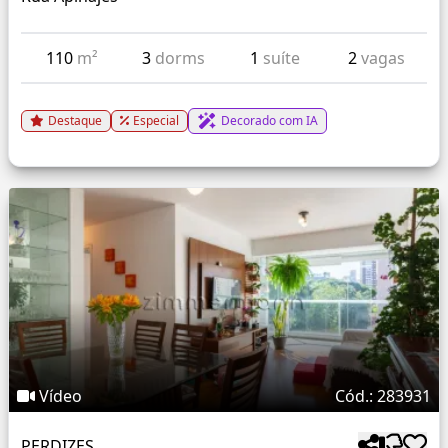
110
m²
3
dorms
1
suíte
2
vagas
Destaque
Especial
Decorado com IA
Vídeo
Cód.: 283931
PERDIZES