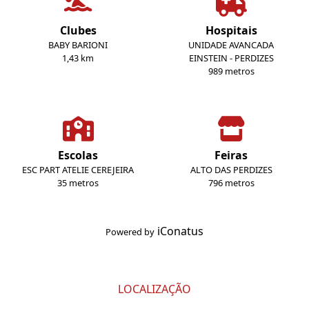
Clubes
Hospitais
BABY BARIONI
UNIDADE AVANCADA
1,43 km
EINSTEIN - PERDIZES
989 metros
Escolas
Feiras
ESC PART ATELIE CEREJEIRA
ALTO DAS PERDIZES
35 metros
796 metros
iConatus
Powered by
LOCALIZAÇÃO