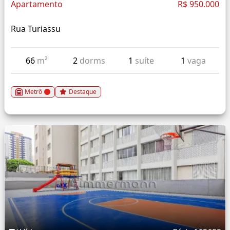
Apartamento
R$ 950.000
Rua Turiassu
66
m²
2
dorms
1
suíte
1
vaga
Metrô
Destaque