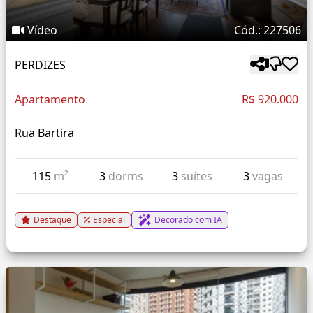
Vídeo
Cód.: 227506
PERDIZES
Apartamento
R$ 920.000
Rua Bartira
115
m²
3
dorms
3
suítes
3
vagas
Destaque
Especial
Decorado com IA