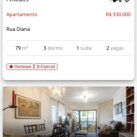
Apartamento
R$ 930.000
Rua Diana
79
m²
3
dorms
1
suíte
2
vagas
Destaque
Especial