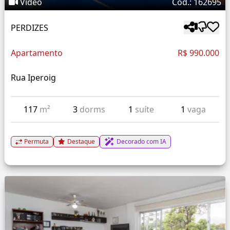
Vídeo
Cód.: 162695
PERDIZES
Apartamento
R$ 990.000
Rua Iperoig
117
m²
3
dorms
1
suíte
1
vaga
Permuta
Destaque
Decorado com IA