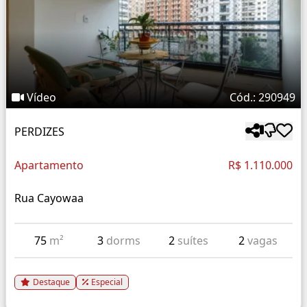
Vídeo
Cód.: 290949
PERDIZES
Apartamento
R$ 1.110.000
Rua Cayowaa
75
m²
3
dorms
2
suítes
2
vagas
Destaque
Especial