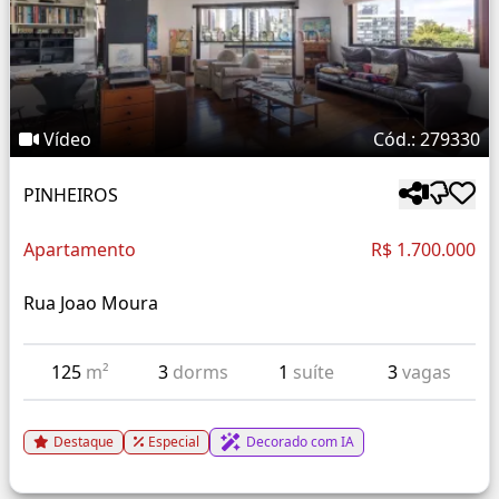
Vídeo
Cód.: 279330
PINHEIROS
Apartamento
R$ 1.700.000
Rua Joao Moura
125
m²
3
dorms
1
suíte
3
vagas
Destaque
Especial
Decorado com IA