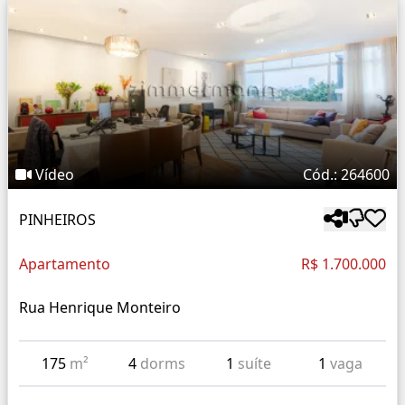
Vídeo
Cód.: 264600
PINHEIROS
Apartamento
R$ 1.700.000
Rua Henrique Monteiro
175
m²
4
dorms
1
suíte
1
vaga