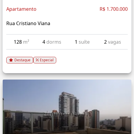
Apartamento
R$ 1.700.000
Rua Cristiano Viana
128
m²
4
dorms
1
suíte
2
vagas
Destaque
Especial