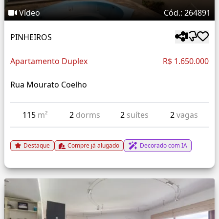
Vídeo
Cód.: 264891
PINHEIROS
Apartamento Duplex
R$ 1.650.000
Rua Mourato Coelho
115
m²
2
dorms
2
suítes
2
vagas
Destaque
Compre já alugado
Decorado com IA