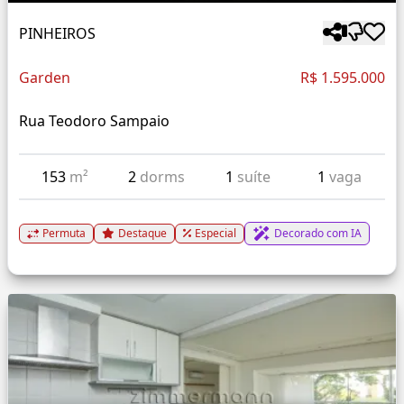
PINHEIROS
Garden
R$ 1.595.000
Rua Teodoro Sampaio
153
m²
2
dorms
1
suíte
1
vaga
Permuta
Destaque
Especial
Decorado com IA