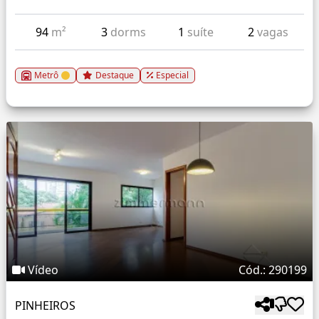
94
m²
3
dorms
1
suíte
2
vagas
Metrô
Destaque
Especial
Vídeo
Cód.: 290199
PINHEIROS