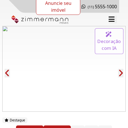
Anuncie seu
5555-1000
(11)
imóvel
Decoração
com IA
Cód.: 260074
Destaque