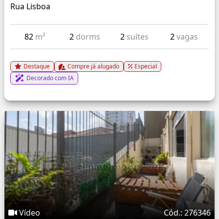
Rua Lisboa
82
m²
2
dorms
2
suítes
2
vagas
Destaque
Compre já alugado
Especial
Decorado com IA
Vídeo
Cód.: 276346