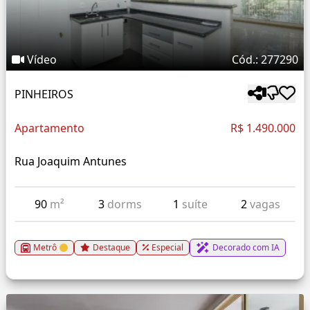
Vídeo
Cód.: 277290
PINHEIROS
Apartamento
R$ 1.490.000
Rua Joaquim Antunes
90
m²
3
dorms
1
suíte
2
vagas
Metrô
Destaque
Especial
Decorado com IA