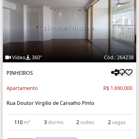
Vídeo
360º
Cód.: 264238
PINHEIROS
Apartamento
R$ 1.690.000
Rua Doutor Virgilio de Carvalho Pinto
110
m²
3
dorms
2
suítes
2
vagas