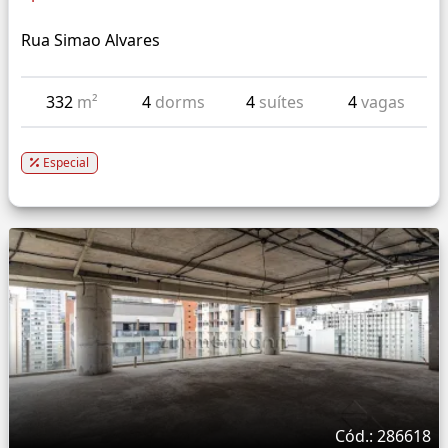
Rua Simao Alvares
332
m²
4
dorms
4
suítes
4
vagas
Especial
Cód.: 286618