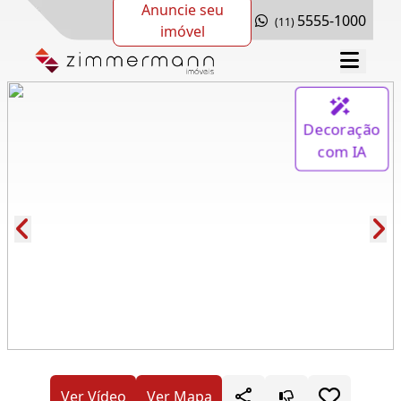
Anuncie seu
5555-1000
(11)
imóvel
Decoração
com IA
Cód.: 281639
Ver Vídeo
Ver Mapa