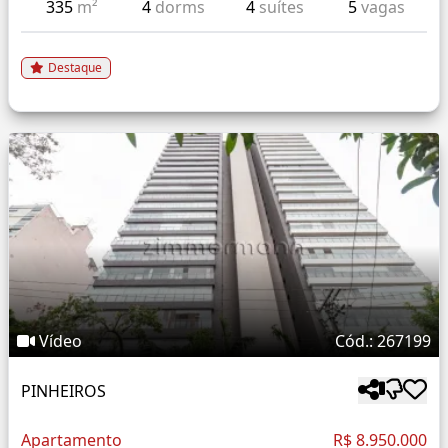
335
m²
4
dorms
4
suítes
5
vagas
Destaque
Vídeo
Cód.: 267199
PINHEIROS
Apartamento
R$ 8.950.000