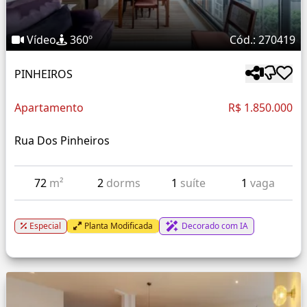
Vídeo
360º
Cód.: 270419
PINHEIROS
Apartamento
R$ 1.850.000
Rua Dos Pinheiros
72
m²
2
dorms
1
suíte
1
vaga
Especial
Planta Modificada
Decorado com IA