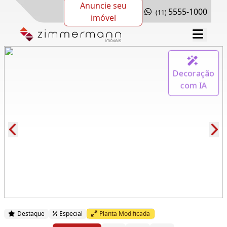
Anuncie seu
5555-1000
(11)
imóvel
Decoração
com IA
Cód.: 280676
Destaque
Especial
Planta Modificada