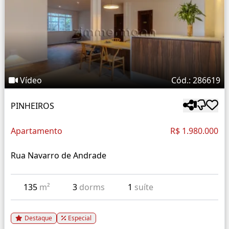
Vídeo
Cód.: 286619
PINHEIROS
Apartamento
R$ 1.980.000
Rua Navarro de Andrade
135
m²
3
dorms
1
suíte
Destaque
Especial