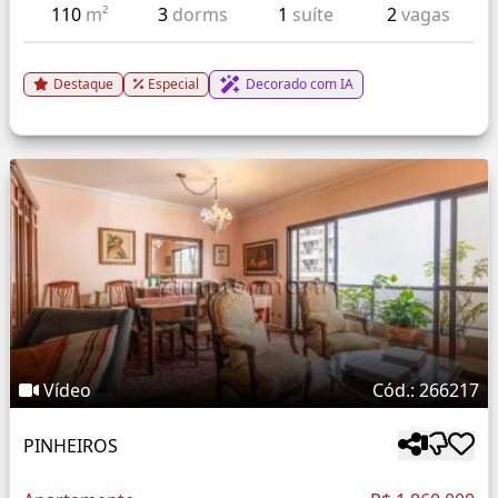
110
m²
3
dorms
1
suíte
2
vagas
Destaque
Especial
Decorado com IA
Vídeo
Cód.: 266217
PINHEIROS