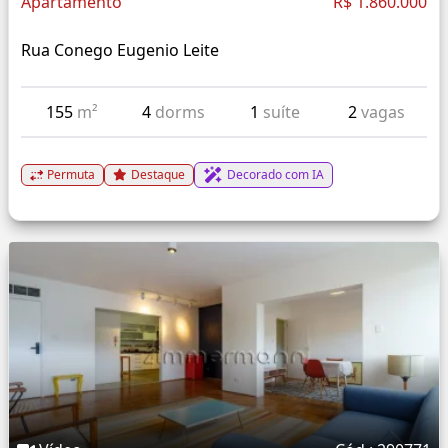
Apartamento
R$ 1.860.000
Rua Conego Eugenio Leite
155
m²
4
dorms
1
suíte
2
vagas
Permuta
Destaque
Decorado com IA