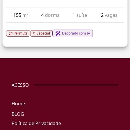
155
m²
4
dorms
1
suíte
2
vagas
Permuta
Especial
Decorado com IA
ACESSO
Home
BLOG
Política de Privacidade