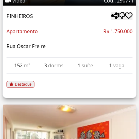
Vídeo
Cód.: 290771
PINHEIROS
Apartamento
R$ 1.750.000
Rua Oscar Freire
152
m²
3
dorms
1
suíte
1
vaga
Destaque