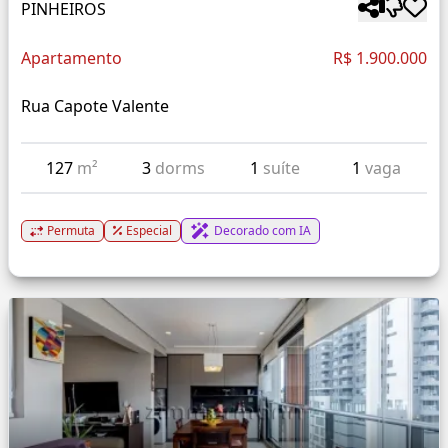
PINHEIROS
Apartamento
R$ 1.900.000
Rua Capote Valente
127
m²
3
dorms
1
suíte
1
vaga
Permuta
Especial
Decorado com IA