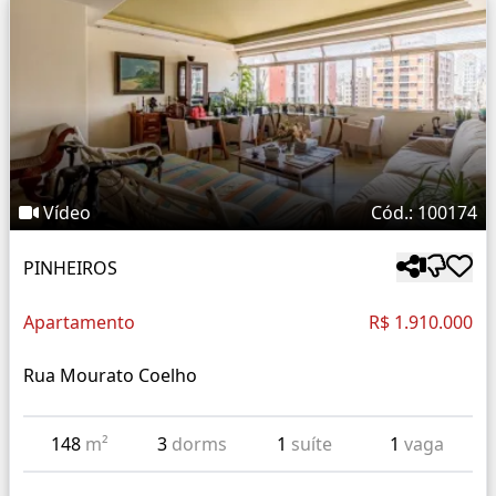
Vídeo
Cód.: 100174
PINHEIROS
Apartamento
R$ 1.910.000
Rua Mourato Coelho
148
m²
3
dorms
1
suíte
1
vaga