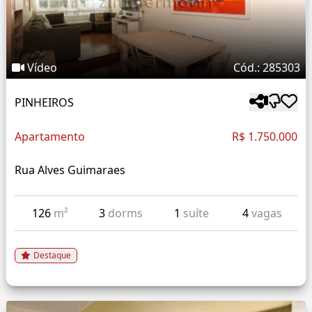
Vídeo
Cód.: 285303
PINHEIROS
Apartamento
R$ 1.750.000
Rua Alves Guimaraes
126
m²
3
dorms
1
suíte
4
vagas
Destaque