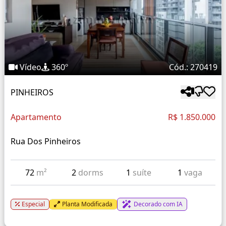
Vídeo
360º
Cód.: 270419
PINHEIROS
Apartamento
R$ 1.850.000
Rua Dos Pinheiros
72
m²
2
dorms
1
suíte
1
vaga
Especial
Planta Modificada
Decorado com IA