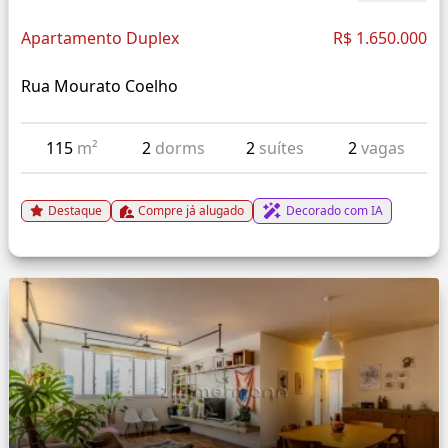
Apartamento Duplex
R$ 1.650.000
Rua Mourato Coelho
115
m²
2
dorms
2
suítes
2
vagas
Destaque
Compre já alugado
Decorado com IA