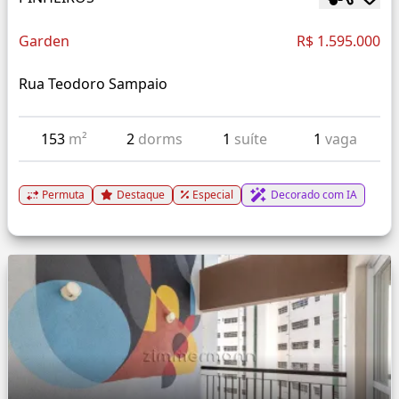
Garden
R$ 1.595.000
Rua Teodoro Sampaio
153
m²
2
dorms
1
suíte
1
vaga
Permuta
Destaque
Especial
Decorado com IA