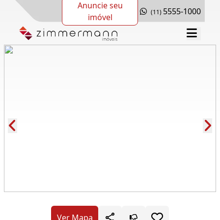
Anuncie seu
5555-1000
(11)
imóvel
Cód.: 281191
Ver Mapa