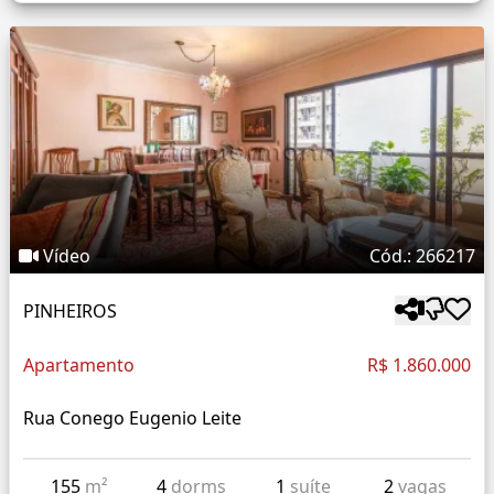
Vídeo
Cód.: 266217
PINHEIROS
Apartamento
R$ 1.860.000
Rua Conego Eugenio Leite
155
m²
4
dorms
1
suíte
2
vagas