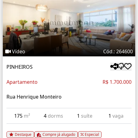
Vídeo
Cód.: 264600
PINHEIROS
Apartamento
R$ 1.700.000
Rua Henrique Monteiro
175
m²
4
dorms
1
suíte
1
vaga
Destaque
Compre já alugado
Especial