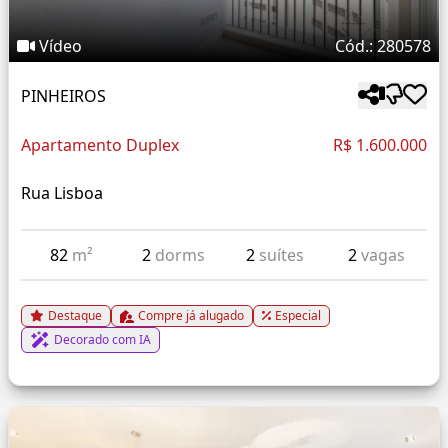
Vídeo
Cód.: 280578
PINHEIROS
Apartamento Duplex
R$ 1.600.000
Rua Lisboa
82
m²
2
dorms
2
suítes
2
vagas
Destaque
Compre já alugado
Especial
Decorado com IA