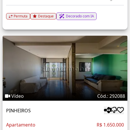
Permuta
Destaque
Decorado com IA
Vídeo
Cód.: 292088
PINHEIROS
Apartamento
R$ 1.650.000