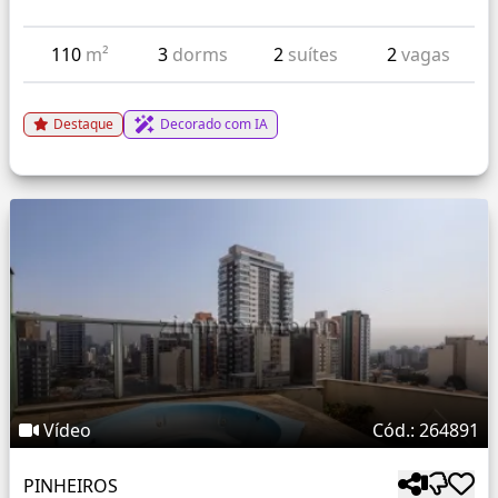
110
m²
3
dorms
2
suítes
2
vagas
Destaque
Decorado com IA
Vídeo
Cód.: 264891
PINHEIROS