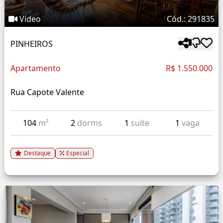
Vídeo
Cód.: 291835
PINHEIROS
Apartamento
R$ 1.550.000
Rua Capote Valente
104
m²
2
dorms
1
suíte
1
vaga
Destaque
Especial