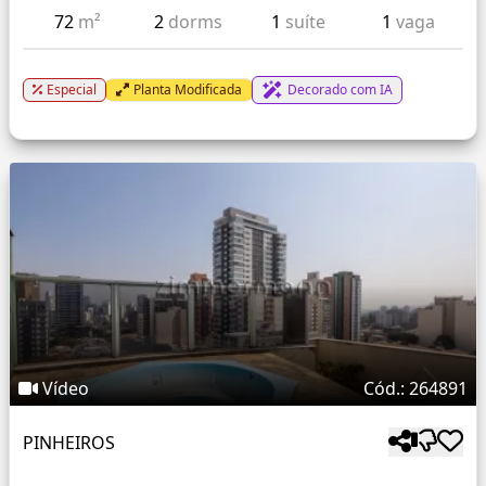
72
m²
2
dorms
1
suíte
1
vaga
Especial
Planta Modificada
Decorado com IA
Vídeo
Cód.: 264891
PINHEIROS