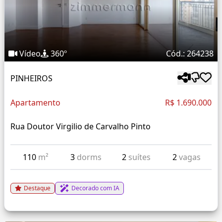
Vídeo
360º
Cód.: 264238
PINHEIROS
Apartamento
R$ 1.690.000
Rua Doutor Virgilio de Carvalho Pinto
110
m²
3
dorms
2
suítes
2
vagas
Destaque
Decorado com IA