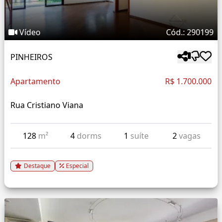
Vídeo
Cód.: 290199
PINHEIROS
Apartamento
R$ 1.700.000
Rua Cristiano Viana
128
m²
4
dorms
1
suíte
2
vagas
Destaque
Especial