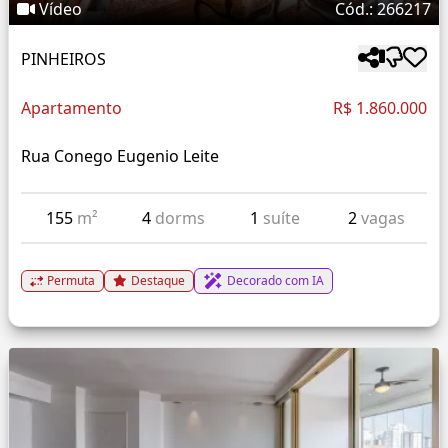
Vídeo
Cód.: 266217
PINHEIROS
Apartamento
R$ 1.860.000
Rua Conego Eugenio Leite
155
m²
4
dorms
1
suíte
2
vagas
Permuta
Destaque
Decorado com IA