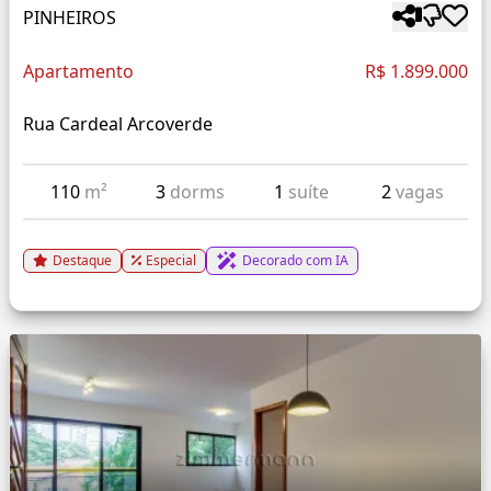
PINHEIROS
Apartamento
R$ 1.899.000
Rua Cardeal Arcoverde
110
m²
3
dorms
1
suíte
2
vagas
Destaque
Especial
Decorado com IA