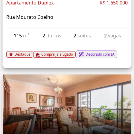
Apartamento Duplex
R$ 1.650.000
Rua Mourato Coelho
115
m²
2
dorms
2
suítes
2
vagas
Destaque
Compre já alugado
Decorado com IA