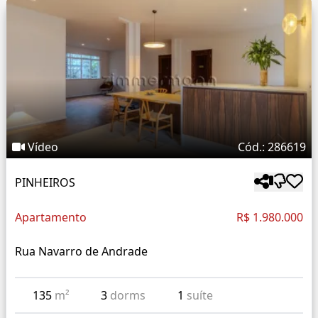
Vídeo
Cód.: 286619
PINHEIROS
Apartamento
R$ 1.980.000
Rua Navarro de Andrade
135
m²
3
dorms
1
suíte