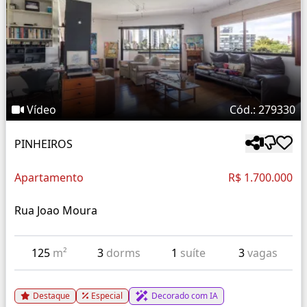
Vídeo
Cód.: 279330
PINHEIROS
Apartamento
R$ 1.700.000
Rua Joao Moura
125
m²
3
dorms
1
suíte
3
vagas
Destaque
Especial
Decorado com IA