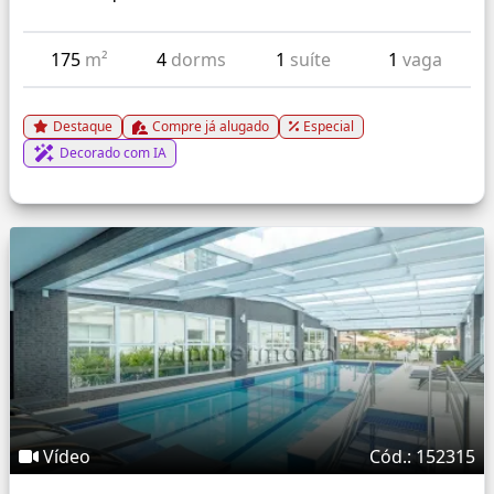
175
m²
4
dorms
1
suíte
1
vaga
Destaque
Compre já alugado
Especial
Decorado com IA
Vídeo
Cód.: 152315