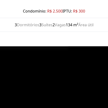
Condomínio:
R$ 2.500
IPTU:
R$ 300
3
Dormitórios
3
Suítes
2
Vagas
134 m²
Área útil