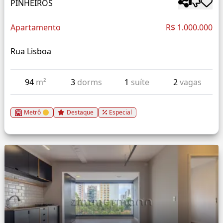
PINHEIROS
Apartamento
R$ 1.000.000
Rua Lisboa
94
m²
3
dorms
1
suíte
2
vagas
Metrô
Destaque
Especial