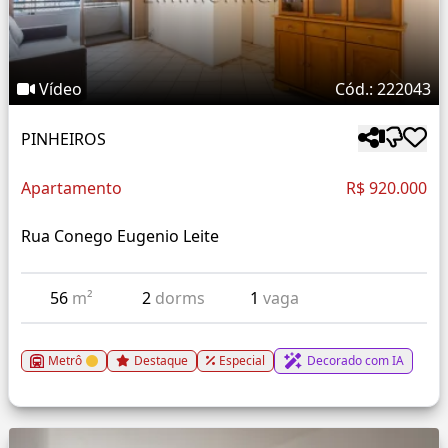
Vídeo
Cód.: 222043
PINHEIROS
Apartamento
R$ 920.000
Rua Conego Eugenio Leite
56
m²
2
dorms
1
vaga
Metrô
Destaque
Especial
Decorado com IA