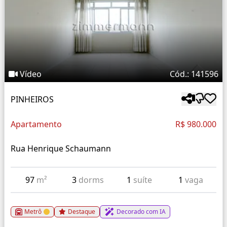
Vídeo
Cód.: 141596
PINHEIROS
Apartamento
R$ 980.000
Rua Henrique Schaumann
97
m²
3
dorms
1
suíte
1
vaga
Metrô
Destaque
Decorado com IA