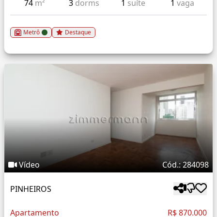
74
m²
3
dorms
1
suíte
1
vaga
Metrô
Destaque
Vídeo
Cód.: 284098
PINHEIROS
Apartamento
R$ 870.000