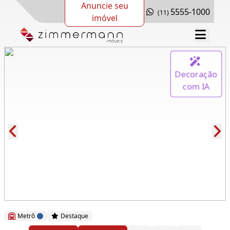
Anuncie seu
5555-1000
(11)
imóvel
Decoração
com IA
Cód.: 279175
Metrô
Destaque