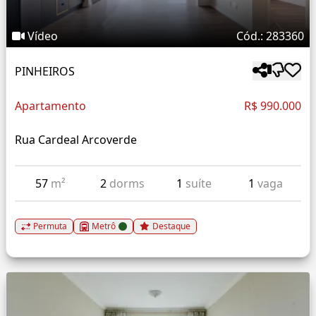
Vídeo
Cód.: 283360
PINHEIROS
Apartamento
R$ 990.000
Rua Cardeal Arcoverde
57
m²
2
dorms
1
suíte
1
vaga
Permuta
Metrô
Destaque