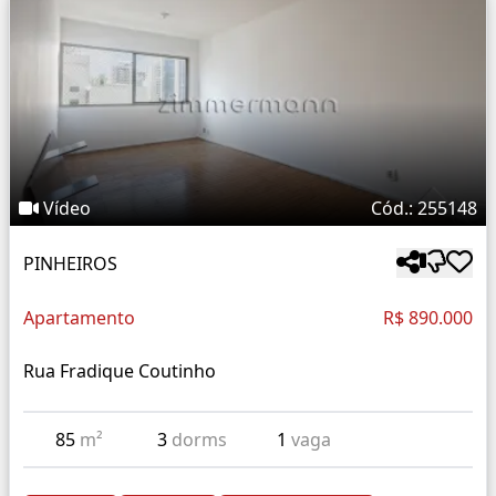
Vídeo
Cód.: 255148
PINHEIROS
Apartamento
R$ 890.000
Rua Fradique Coutinho
85
m²
3
dorms
1
vaga