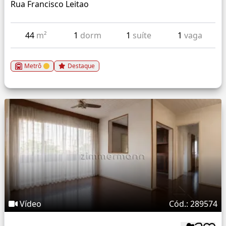
Rua Francisco Leitao
44
m²
1
dorm
1
suíte
1
vaga
Metrô
Destaque
Vídeo
Cód.: 289574