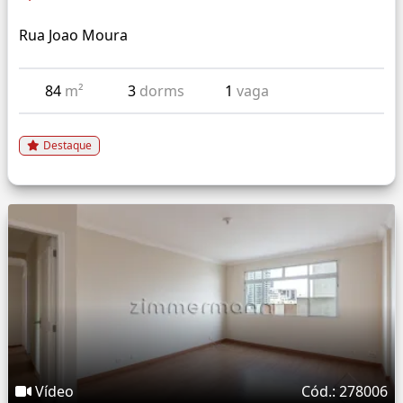
Rua Joao Moura
84
m²
3
dorms
1
vaga
Destaque
Vídeo
Cód.: 278006