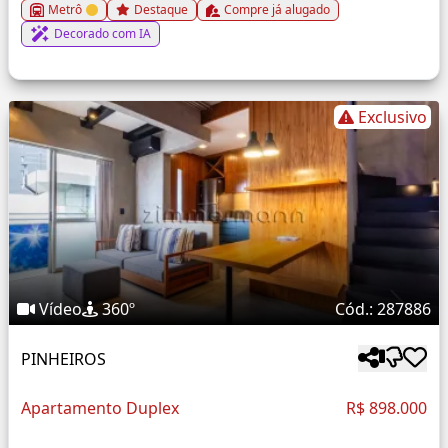
Metrô
Destaque
Compre já alugado
Decorado com IA
Exclusivo
Vídeo
360º
Cód.: 287886
PINHEIROS
Apartamento Duplex
R$ 898.000