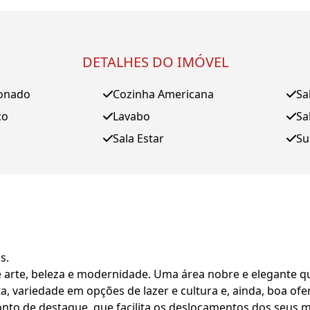
DETALHES DO IMÓVEL
ionado
Cozinha Americana
Sa
ço
Lavabo
Sa
Sala Estar
Su
s.
 arte, beleza e modernidade. Uma área nobre e elegante que
 variedade em opções de lazer e cultura e, ainda, boa ofert
ponto de destaque, que facilita os deslocamentos dos seus 