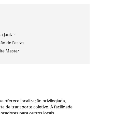
la Jantar
lão de Festas
ite Master
 oferece localização privilegiada,
a de transporte coletivo. A facilidade
moradores para outros locais