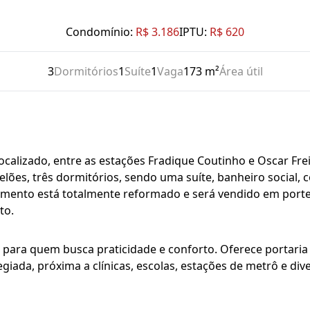
Condomínio:
R$ 3.186
IPTU:
R$ 620
3
Dormitórios
1
Suíte
1
Vaga
173 m²
Área útil
alizado, entre as estações Fradique Coutinho e Oscar Frei
elões, três dormitórios, sendo uma suíte, banheiro social, 
ento está totalmente reformado e será vendido em porte
to.
ara quem busca praticidade e conforto. Oferece portaria 24
egiada, próxima a clínicas, escolas, estações de metrô e div