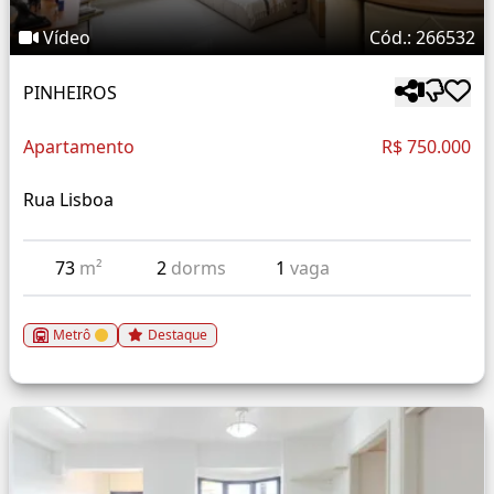
Vídeo
Cód.: 266532
PINHEIROS
Apartamento
R$ 750.000
Rua Lisboa
73
m²
2
dorms
1
vaga
Metrô
Destaque