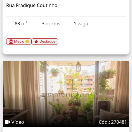
Rua Fradique Coutinho
83
m²
3
dorms
1
vaga
Metrô
Destaque
Vídeo
Cód.: 270481