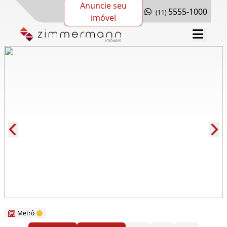
Anuncie seu
5555-1000
(11)
imóvel
Cód.: 267291
Metrô