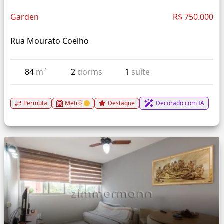
Garden
R$ 750.000
Rua Mourato Coelho
84
m²
2
dorms
1
suíte
Permuta
Metrô
Destaque
Decorado com IA