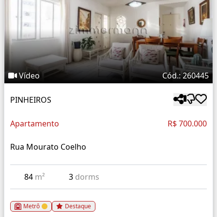
Vídeo
Cód.: 260445
PINHEIROS
Apartamento
R$ 700.000
Rua Mourato Coelho
84
m²
3
dorms
Metrô
Destaque