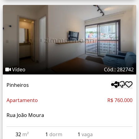
Vídeo
Cód.: 282742
Pinheiros
Apartamento
R$ 760.000
Rua João Moura
32
m²
1
dorm
1
vaga