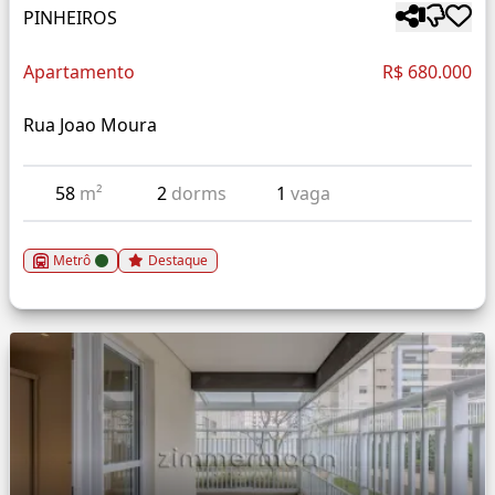
PINHEIROS
Apartamento
R$ 680.000
Rua Joao Moura
58
m²
2
dorms
1
vaga
Metrô
Destaque