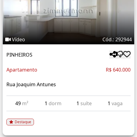
Vídeo
Cód.: 292944
PINHEIROS
Apartamento
R$ 640.000
Rua Joaquim Antunes
49
m²
1
dorm
1
suíte
1
vaga
Destaque