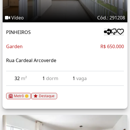
Vídeo
Cód.: 291208
PINHEIROS
Garden
R$ 650.000
Rua Cardeal Arcoverde
32
m²
1
dorm
1
vaga
Metrô
Destaque