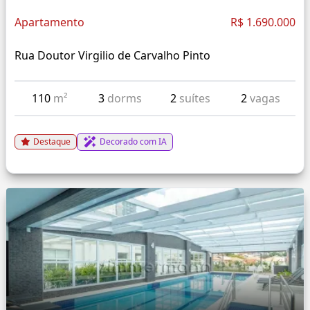
Apartamento
R$ 1.690.000
Rua Doutor Virgilio de Carvalho Pinto
110
m²
3
dorms
2
suítes
2
vagas
Destaque
Decorado com IA