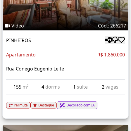
Vídeo
Cód.: 266217
PINHEIROS
Apartamento
R$ 1.860.000
Rua Conego Eugenio Leite
155
m²
4
dorms
1
suíte
2
vagas
Permuta
Destaque
Decorado com IA