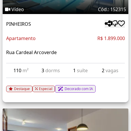
Vídeo
Cód.: 152315
PINHEIROS
Apartamento
R$ 1.899.000
Rua Cardeal Arcoverde
110
m²
3
dorms
1
suíte
2
vagas
Destaque
Especial
Decorado com IA