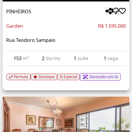
PINHEIROS
Garden
R$ 1.595.000
Rua Teodoro Sampaio
153
m²
2
dorms
1
suíte
1
vaga
Permuta
Destaque
Especial
Decorado com IA