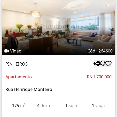
Vídeo
Cód.: 264600
PINHEIROS
Apartamento
R$ 1.700.000
Rua Henrique Monteiro
175
m²
4
dorms
1
suíte
1
vaga