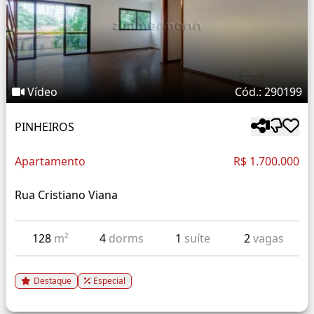
Vídeo
Cód.: 290199
PINHEIROS
Apartamento
R$ 1.700.000
Rua Cristiano Viana
128
m²
4
dorms
1
suíte
2
vagas
Destaque
Especial