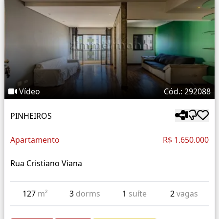
Vídeo
Cód.: 292088
PINHEIROS
Apartamento
R$ 1.650.000
Rua Cristiano Viana
127
m²
3
dorms
1
suíte
2
vagas