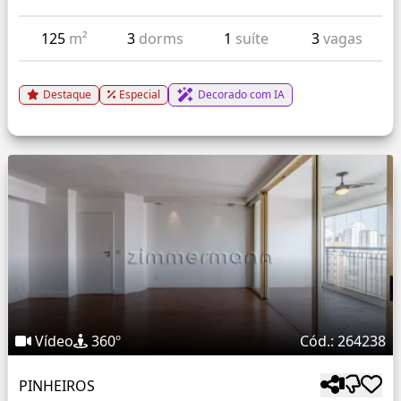
125
m²
3
dorms
1
suíte
3
vagas
Destaque
Especial
Decorado com IA
Vídeo
360º
Cód.: 264238
PINHEIROS