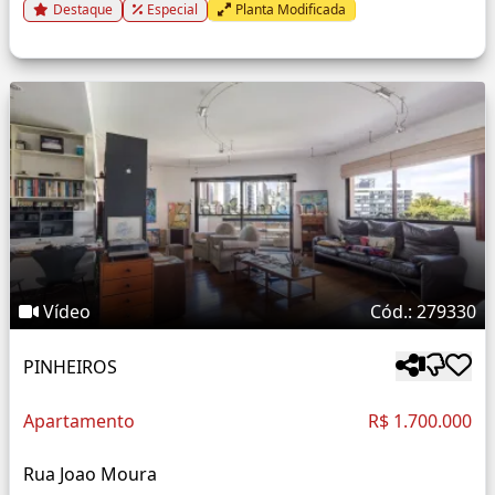
Destaque
Especial
Planta Modificada
Vídeo
Cód.: 279330
PINHEIROS
Apartamento
R$ 1.700.000
Rua Joao Moura