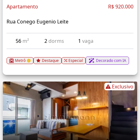
Apartamento
R$ 920.000
Rua Conego Eugenio Leite
56
m²
2
dorms
1
vaga
Metrô
Destaque
Especial
Decorado com IA
Exclusivo