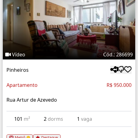
Vídeo
Cód.: 286699
Pinheiros
Apartamento
R$ 950.000
Rua Artur de Azevedo
101
m²
2
dorms
1
vaga
Metrô
Destaque