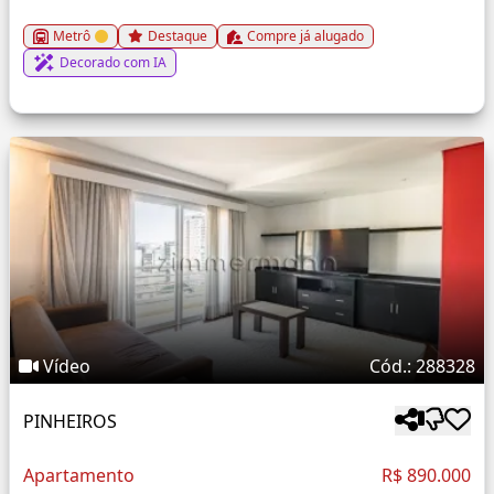
Metrô
Destaque
Compre já alugado
Decorado com IA
Vídeo
Cód.: 288328
PINHEIROS
Apartamento
R$ 890.000