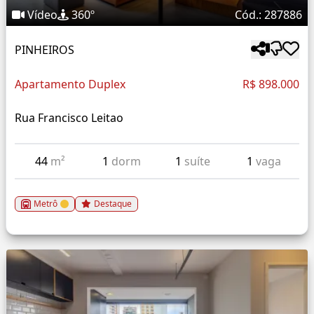
Vídeo
360º
Cód.: 287886
PINHEIROS
Apartamento Duplex
R$ 898.000
Rua Francisco Leitao
44
m²
1
dorm
1
suíte
1
vaga
Metrô
Destaque