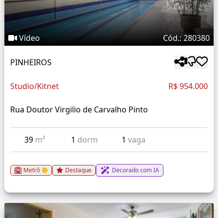
Vídeo
Cód.: 280380
PINHEIROS
Studio/Kitnet
R$ 954.000
Rua Doutor Virgilio de Carvalho Pinto
39
m²
1
dorm
1
vaga
Metrô
Destaque
Decorado com IA