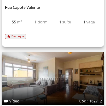
Rua Capote Valente
55
m²
1
dorm
1
suíte
1
vaga
Destaque
Vídeo
Cód.: 162712