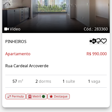
Vídeo
Cód.: 283360
PINHEIROS
Apartamento
R$ 990.000
Rua Cardeal Arcoverde
57
m²
2
dorms
1
suíte
1
vaga
Permuta
Metrô
Destaque