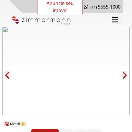
Anuncie seu
5555-1000
(11)
imóvel
Cód.: 277179
Metrô