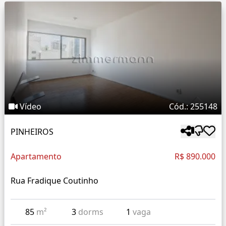
Vídeo
Cód.: 255148
PINHEIROS
Apartamento
R$ 890.000
Rua Fradique Coutinho
85
m²
3
dorms
1
vaga