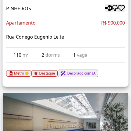
PINHEIROS
Apartamento
R$ 900.000
Rua Conego Eugenio Leite
110
m²
2
dorms
1
vaga
Metrô
Destaque
Decorado com IA