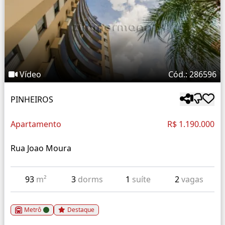
Vídeo
Cód.: 286596
PINHEIROS
Apartamento
R$ 1.190.000
Rua Joao Moura
93
m²
3
dorms
1
suíte
2
vagas
Metrô
Destaque