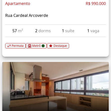
Apartamento
R$ 990.000
Rua Cardeal Arcoverde
57
m²
2
dorms
1
suíte
1
vaga
Permuta
Metrô
Destaque