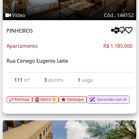
Vídeo
Cód.: 144152
PINHEIROS
Apartamento
R$ 1.185.000
Rua Conego Eugenio Leite
111
m²
3
dorms
1
vaga
Permuta
Metrô
Destaque
Decorado com IA