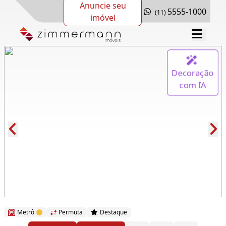
Anuncie seu
5555-1000
(11)
imóvel
Decoração
com IA
Cód.: 265876
Metrô
Permuta
Destaque