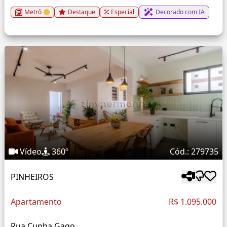
Metrô
Destaque
Especial
Decorado com IA
Vídeo
360º
Cód.: 279735
PINHEIROS
Apartamento
R$ 1.095.000
Rua Cunha Gago