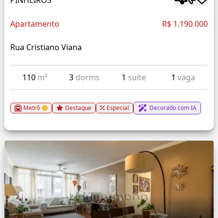
Apartamento
R$ 1.190.000
Rua Cristiano Viana
110
m²
3
dorms
1
suíte
1
vaga
Metrô
Destaque
Especial
Decorado com IA