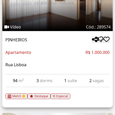
Vídeo
Cód.: 289574
PINHEIROS
Apartamento
R$ 1.000.000
Rua Lisboa
94
m²
3
dorms
1
suíte
2
vagas
Metrô
Destaque
Especial