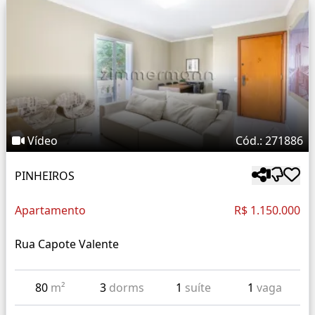
Vídeo
Cód.: 271886
PINHEIROS
Apartamento
R$ 1.150.000
Rua Capote Valente
80
m²
3
dorms
1
suíte
1
vaga