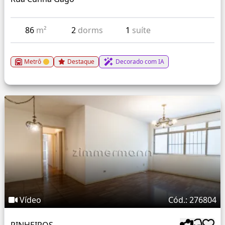
86
m²
2
dorms
1
suíte
Metrô
Destaque
Decorado com IA
Vídeo
Cód.: 276804
PINHEIROS