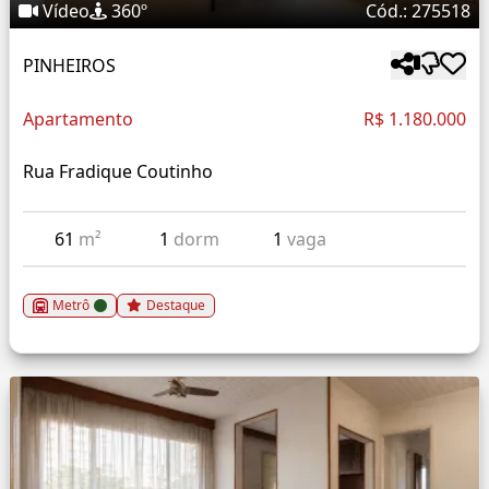
Vídeo
360º
Cód.: 275518
PINHEIROS
Apartamento
R$ 1.180.000
Rua Fradique Coutinho
61
m²
1
dorm
1
vaga
Metrô
Destaque