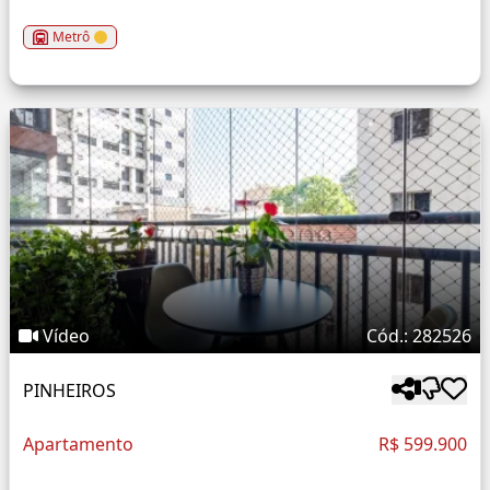
Metrô
Vídeo
Cód.: 282526
PINHEIROS
Apartamento
R$ 599.900