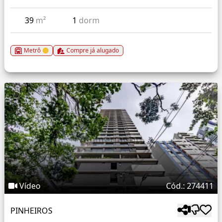
39
m²
1
dorm
Metrô
Compre já alugado
Vídeo
Cód.: 274411
PINHEIROS