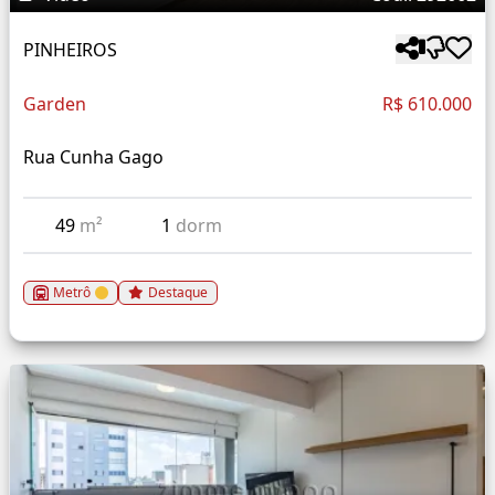
PINHEIROS
Garden
R$ 610.000
Rua Cunha Gago
49
m²
1
dorm
Metrô
Destaque