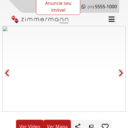
Anuncie seu
5555-1000
(11)
imóvel
Cód.: 285671
Ver Vídeo
Ver Mapa