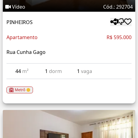
Vídeo
Cód.: 292704
PINHEIROS
Apartamento
R$ 595.000
Rua Cunha Gago
44
m²
1
dorm
1
vaga
Metrô