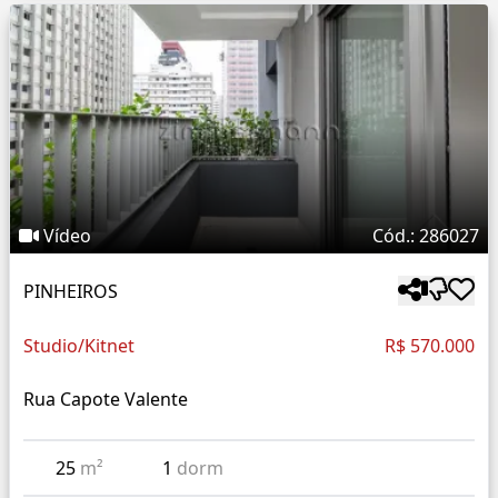
Vídeo
Cód.: 286027
PINHEIROS
Studio/Kitnet
R$ 570.000
Rua Capote Valente
25
m²
1
dorm