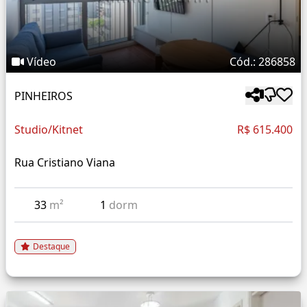
Vídeo
Cód.: 286858
PINHEIROS
Studio/Kitnet
R$ 615.400
Rua Cristiano Viana
33
m²
1
dorm
Destaque