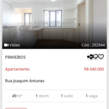
Vídeo
Cód.: 292944
PINHEIROS
Apartamento
R$ 640.000
Rua Joaquim Antunes
49
m²
1
dorm
1
suíte
1
vaga