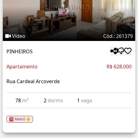
Vídeo
Cód.: 261379
PINHEIROS
Apartamento
R$ 628.000
Rua Cardeal Arcoverde
78
m²
2
dorms
1
vaga
Metrô