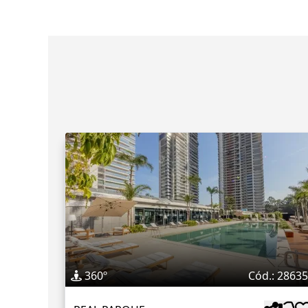
360º
Cód.: 2863