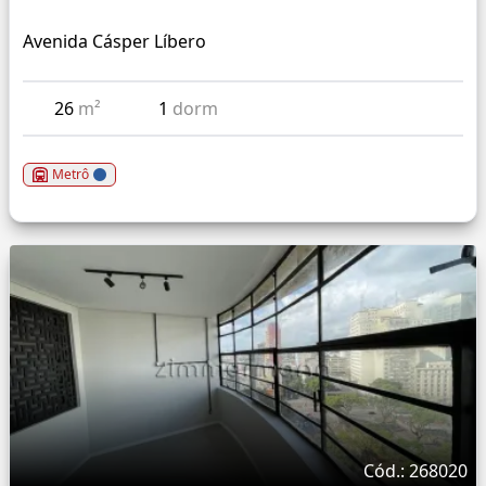
Avenida Cásper Líbero
26
m²
1
dorm
Metrô
Cód.: 268020