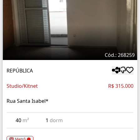
Cód.: 268259
REPÚBLICA
Studio/Kitnet
R$ 315.000
Rua Santa Isabel*
40
m²
1
dorm
Metrô