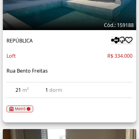
Cód.: 159188
REPÚBLICA
Loft
R$ 334.000
Rua Bento Freitas
21
m²
1
dorm
Metrô