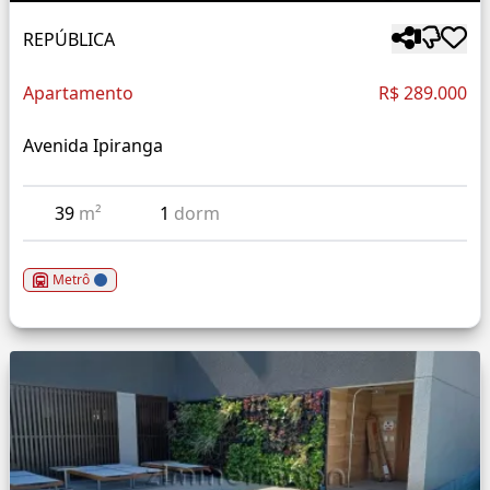
REPÚBLICA
Apartamento
R$ 289.000
Avenida Ipiranga
39
m²
1
dorm
Metrô