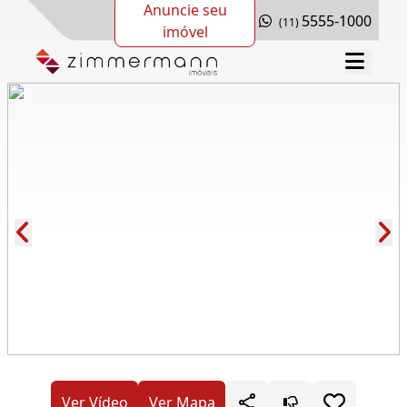
Anuncie seu
5555-1000
(11)
imóvel
Cód.: 282741
Ver Vídeo
Ver Mapa