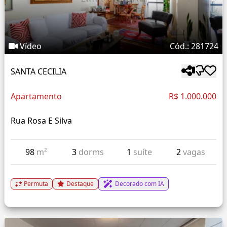
Vídeo
Cód.: 281724
SANTA CECILIA
Apartamento
R$ 1.000.000
Rua Rosa E Silva
98
m²
3
dorms
1
suíte
2
vagas
Permuta
Destaque
Decorado com IA