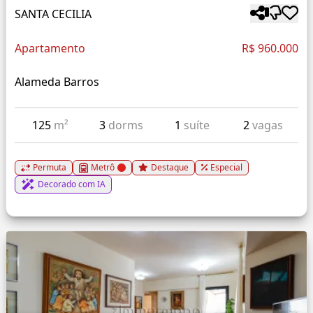
SANTA CECILIA
Apartamento
R$ 960.000
Alameda Barros
125
m²
3
dorms
1
suíte
2
vagas
Permuta
Metrô
Destaque
Especial
Decorado com IA