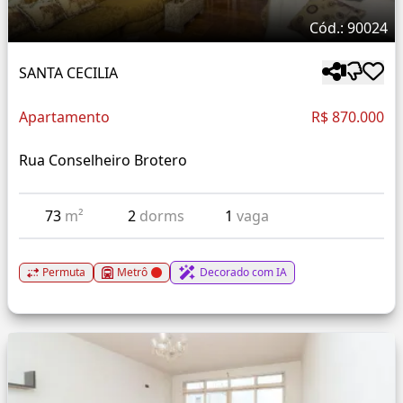
Cód.: 90024
SANTA CECILIA
Apartamento
R$ 870.000
Rua Conselheiro Brotero
73
m²
2
dorms
1
vaga
Permuta
Metrô
Decorado com IA