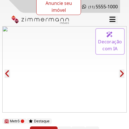
Anuncie seu
5555-1000
(11)
imóvel
Decoração
com IA
Cód.: 261739
Metrô
Destaque