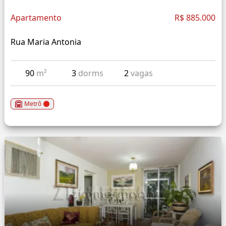
Apartamento
R$ 885.000
Rua Maria Antonia
90
m²
3
dorms
2
vagas
Metrô