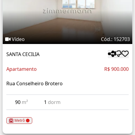
Vídeo
Cód.: 152703
SANTA CECILIA
Apartamento
R$ 900.000
Rua Conselheiro Brotero
90
m²
1
dorm
Metrô