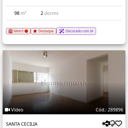
98
m²
2
dorms
Metrô
Destaque
Decorado com IA
Vídeo
Cód.: 289896
SANTA CECILIA