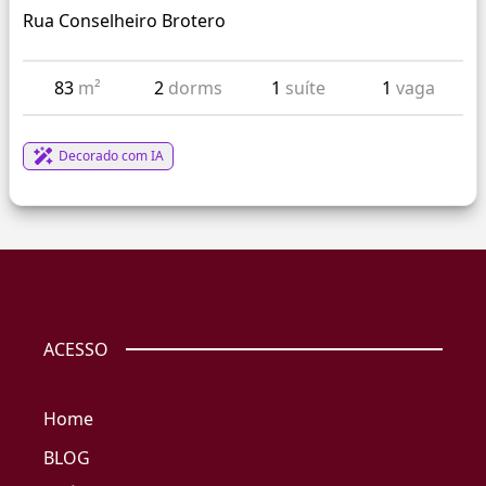
Rua Conselheiro Brotero
83
m²
2
dorms
1
suíte
1
vaga
Decorado com IA
ACESSO
Home
BLOG