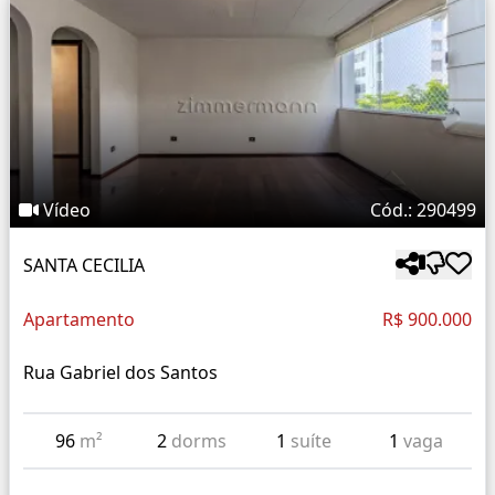
Vídeo
Cód.: 290499
SANTA CECILIA
Apartamento
R$ 900.000
Rua Gabriel dos Santos
96
m²
2
dorms
1
suíte
1
vaga