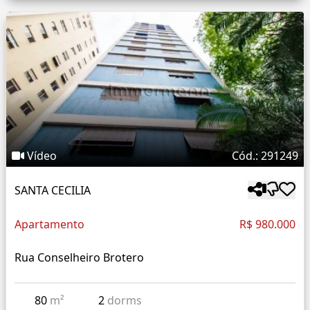
Vídeo
Cód.: 291249
SANTA CECILIA
Apartamento
R$ 980.000
Rua Conselheiro Brotero
80
m²
2
dorms