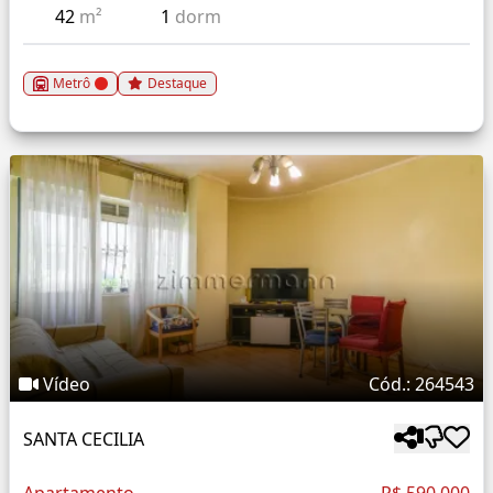
42
m²
1
dorm
Metrô
Destaque
Vídeo
Cód.: 264543
SANTA CECILIA