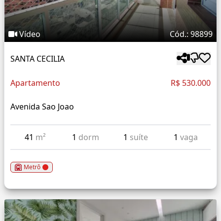
Vídeo
Cód.: 98899
SANTA CECILIA
Apartamento
R$ 530.000
Avenida Sao Joao
41
m²
1
dorm
1
suíte
1
vaga
Metrô