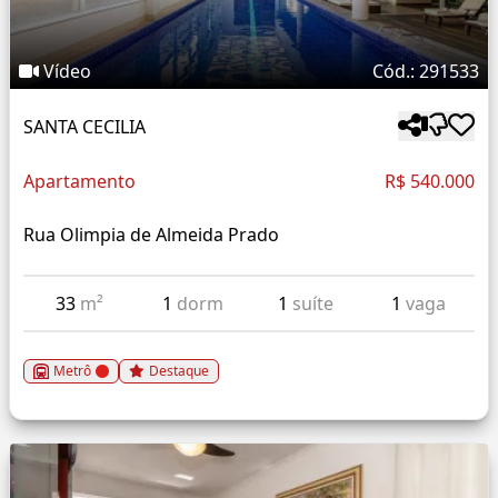
Vídeo
Cód.: 291533
SANTA CECILIA
Apartamento
R$ 540.000
Rua Olimpia de Almeida Prado
33
m²
1
dorm
1
suíte
1
vaga
Metrô
Destaque