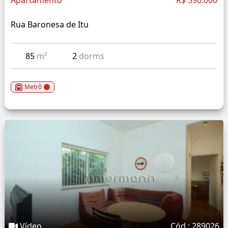
Apartamento
R$ 590.000
Rua Baronesa de Itu
85
m²
2
dorms
Metrô
Vídeo
Cód.: 289026