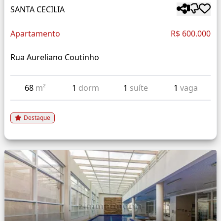
SANTA CECILIA
Apartamento
R$ 600.000
Rua Aureliano Coutinho
68
m²
1
dorm
1
suíte
1
vaga
Destaque