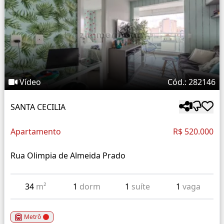
Vídeo
Cód.: 282146
SANTA CECILIA
Apartamento
R$ 520.000
Rua Olimpia de Almeida Prado
34
m²
1
dorm
1
suíte
1
vaga
Metrô