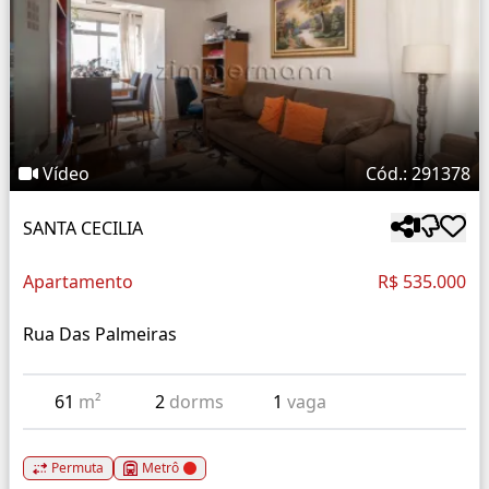
Vídeo
Cód.: 291378
SANTA CECILIA
Apartamento
R$ 535.000
Rua Das Palmeiras
61
m²
2
dorms
1
vaga
Permuta
Metrô