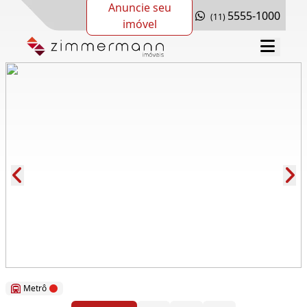
Anuncie seu
5555-1000
(11)
imóvel
Cód.: 275296
Metrô