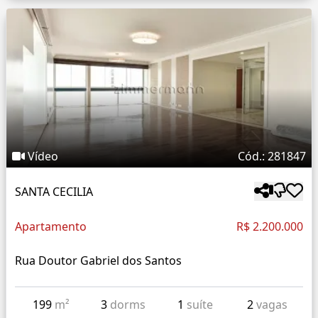
Vídeo
Cód.: 281847
SANTA CECILIA
Apartamento
R$ 2.200.000
Rua Doutor Gabriel dos Santos
199
m²
3
dorms
1
suíte
2
vagas