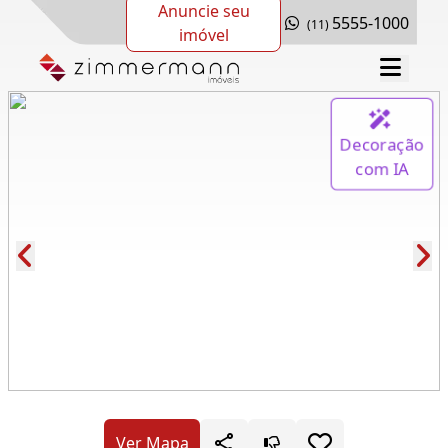
Anuncie seu
5555-1000
(11)
imóvel
Decoração
com IA
Cód.: 156851
Ver Mapa