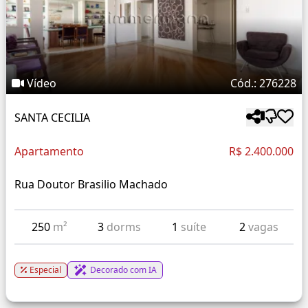
Vídeo
Cód.: 276228
SANTA CECILIA
Apartamento
R$ 2.400.000
Rua Doutor Brasilio Machado
250
m²
3
dorms
1
suíte
2
vagas
Especial
Decorado com IA