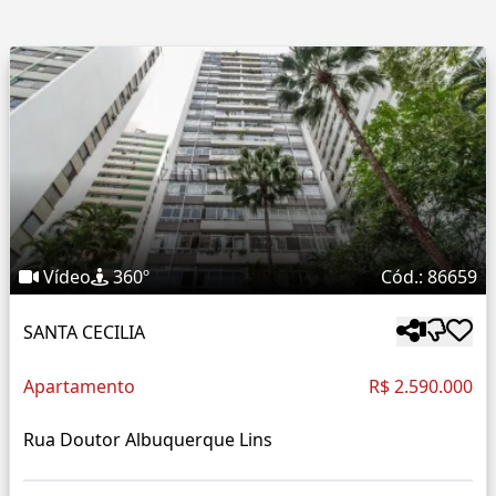
Vídeo
360º
Cód.: 86659
SANTA CECILIA
Apartamento
R$ 2.590.000
Rua Doutor Albuquerque Lins