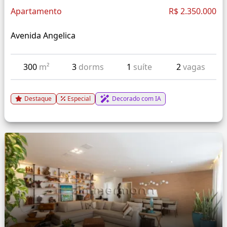
Apartamento
R$ 2.350.000
Avenida Angelica
300
m²
3
dorms
1
suíte
2
vagas
Destaque
Especial
Decorado com IA