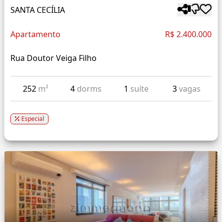
SANTA CECÍLIA
Apartamento
R$ 2.400.000
Rua Doutor Veiga Filho
252
m²
4
dorms
1
suíte
3
vagas
Especial