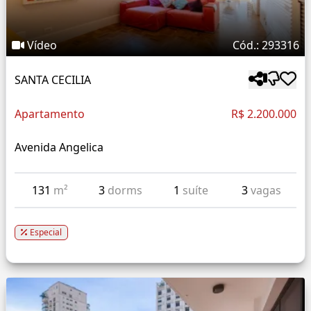
Vídeo
Cód.: 293316
SANTA CECILIA
Apartamento
R$ 2.200.000
Avenida Angelica
131
m²
3
dorms
1
suíte
3
vagas
Especial