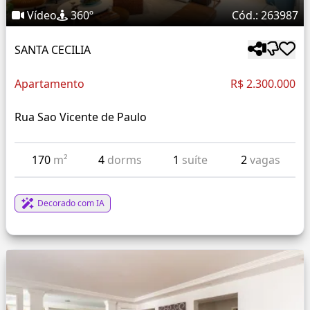
Vídeo
360º
Cód.: 263987
SANTA CECILIA
Apartamento
R$ 2.300.000
Rua Sao Vicente de Paulo
170
m²
4
dorms
1
suíte
2
vagas
Decorado com IA