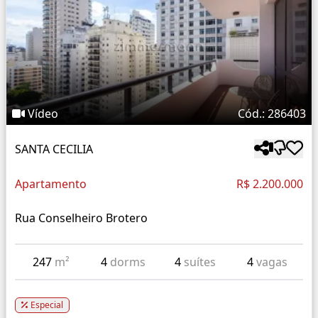
Vídeo
Cód.: 286403
SANTA CECILIA
Apartamento
R$ 2.200.000
Rua Conselheiro Brotero
247
m²
4
dorms
4
suítes
4
vagas
Especial