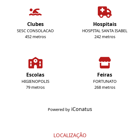
Clubes
Hospitais
SESC CONSOLACAO
HOSPITAL SANTA ISABEL
452 metros
242 metros
Escolas
Feiras
HIGIENOPOLIS
FORTUNATO
79 metros
268 metros
iConatus
Powered by
LOCALIZAÇÃO