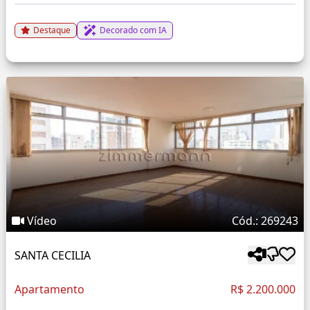
Destaque
Decorado com IA
Vídeo
Cód.: 269243
SANTA CECILIA
Apartamento
R$ 2.200.000