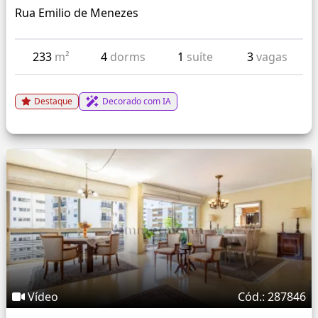
Rua Emilio de Menezes
233
m²
4
dorms
1
suíte
3
vagas
Destaque
Decorado com IA
Vídeo
Cód.: 287846