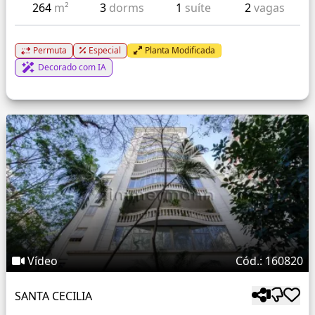
264
m²
3
dorms
1
suíte
2
vagas
Permuta
Especial
Planta Modificada
Decorado com IA
Vídeo
Cód.: 160820
SANTA CECILIA