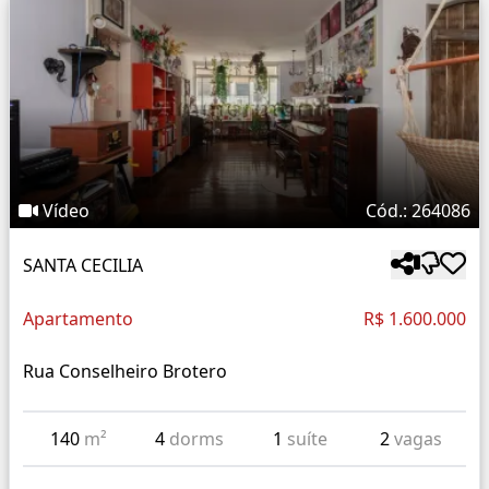
Vídeo
Cód.: 264086
SANTA CECILIA
Apartamento
R$ 1.600.000
Rua Conselheiro Brotero
140
m²
4
dorms
1
suíte
2
vagas