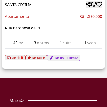
SANTA CECILIA
Apartamento
R$ 1.380.000
Rua Baronesa de Itu
145
m²
3
dorms
1
suíte
1
vaga
Metrô
Destaque
Decorado com IA
ACESSO