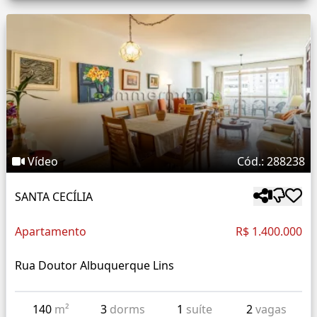
Vídeo
Cód.: 288238
SANTA CECÍLIA
Apartamento
R$ 1.400.000
Rua Doutor Albuquerque Lins
140
m²
3
dorms
1
suíte
2
vagas