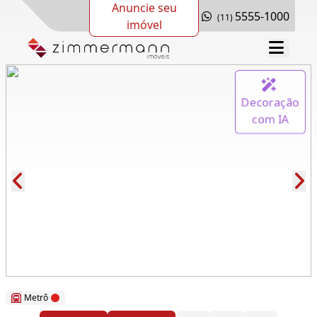
Anuncie seu
5555-1000
(11)
imóvel
Decoração
com IA
Cód.: 278847
Metrô