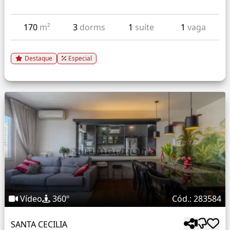
170
m²
3
dorms
1
suíte
1
vaga
Destaque
Especial
Vídeo
360º
Cód.: 283584
SANTA CECILIA