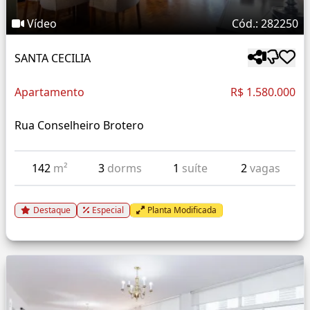
Vídeo
Cód.: 282250
SANTA CECILIA
Apartamento
R$ 1.580.000
Rua Conselheiro Brotero
142
m²
3
dorms
1
suíte
2
vagas
Destaque
Especial
Planta Modificada