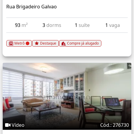
Rua Brigadeiro Galvao
93
m²
3
dorms
1
suíte
1
vaga
Metrô
Destaque
Compre já alugado
Vídeo
Cód.: 276730