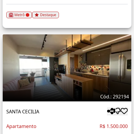
Metrô
Destaque
Cód.: 292194
SANTA CECILIA
Apartamento
R$ 1.500.000