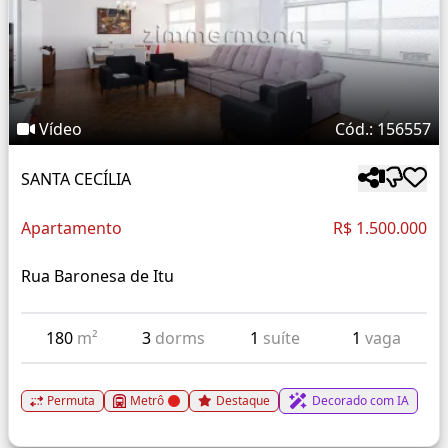
Vídeo
Cód.: 156557
SANTA CECÍLIA
Apartamento
R$ 1.500.000
Rua Baronesa de Itu
180
m²
3
dorms
1
suíte
1
vaga
Permuta
Metrô
Destaque
Decorado com IA