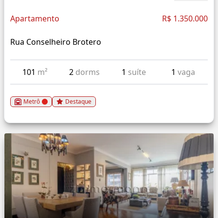
Apartamento
R$ 1.350.000
Rua Conselheiro Brotero
101
m²
2
dorms
1
suíte
1
vaga
Metrô
Destaque