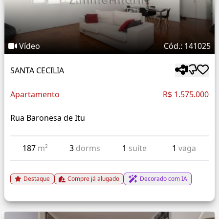
Vídeo
Cód.: 141025
SANTA CECILIA
Apartamento
R$ 1.575.000
Rua Baronesa de Itu
187
m²
3
dorms
1
suíte
1
vaga
Destaque
Compre já alugado
Decorado com IA