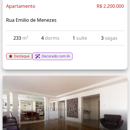
Apartamento
R$ 2.200.000
Rua Emilio de Menezes
233
m²
4
dorms
1
suíte
3
vagas
Destaque
Decorado com IA