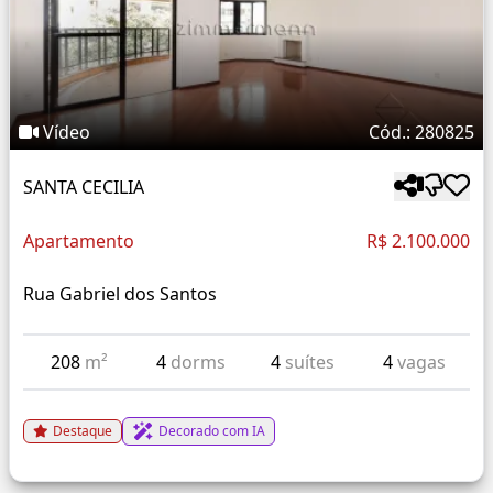
Vídeo
Cód.: 280825
SANTA CECILIA
Apartamento
R$ 2.100.000
Rua Gabriel dos Santos
208
m²
4
dorms
4
suítes
4
vagas
Destaque
Decorado com IA