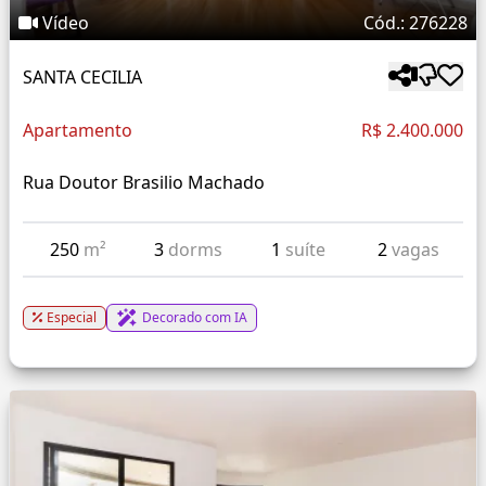
Vídeo
Cód.: 276228
SANTA CECILIA
Apartamento
R$ 2.400.000
Rua Doutor Brasilio Machado
250
m²
3
dorms
1
suíte
2
vagas
Especial
Decorado com IA