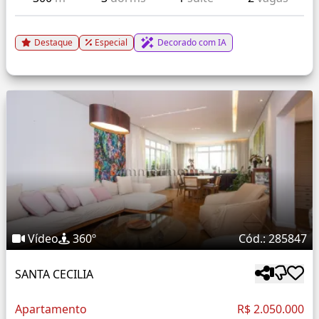
Destaque
Especial
Decorado com IA
Vídeo
360º
Cód.: 285847
SANTA CECILIA
Apartamento
R$ 2.050.000