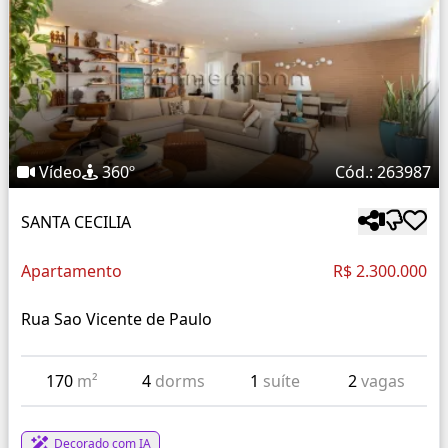
Vídeo
360º
Cód.: 263987
SANTA CECILIA
Apartamento
R$ 2.300.000
Rua Sao Vicente de Paulo
170
m²
4
dorms
1
suíte
2
vagas
Decorado com IA