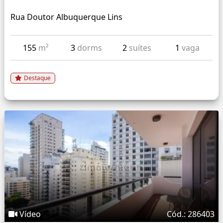
Rua Doutor Albuquerque Lins
155
m²
3
dorms
2
suítes
1
vaga
Destaque
Vídeo
Cód.: 286403