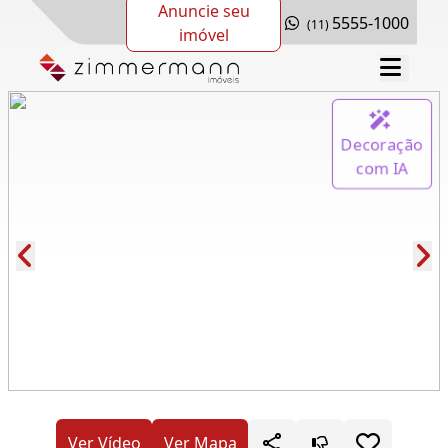
Anuncie seu
5555-1000
(11)
imóvel
Decoração
com IA
Cód.: 281679
Ver Vídeo
Ver Mapa