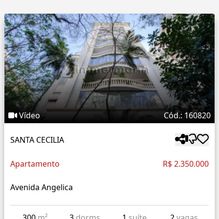
Vídeo
Cód.: 160820
SANTA CECILIA
Apartamento
R$ 2.350.000
Avenida Angelica
300
m²
3
dorms
1
suíte
2
vagas