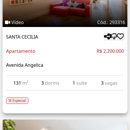
Vídeo
Cód.: 293316
SANTA CECILIA
Apartamento
R$ 2.200.000
Avenida Angelica
131
m²
3
dorms
1
suíte
3
vagas
Especial