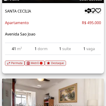
SANTA CECILIA
Apartamento
R$ 495.000
Avenida Sao Joao
41
m²
1
dorm
1
suíte
1
vaga
Permuta
Metrô
Destaque