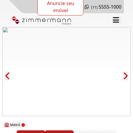
Anuncie seu
5555-1000
(11)
imóvel
Cód.: 276898
Metrô