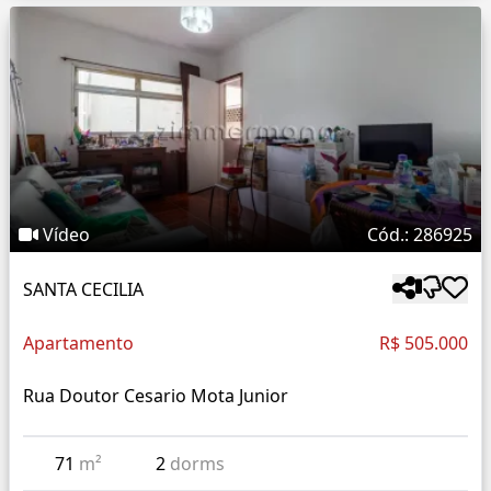
Vídeo
Cód.: 286925
SANTA CECILIA
Apartamento
R$ 505.000
Rua Doutor Cesario Mota Junior
71
m²
2
dorms