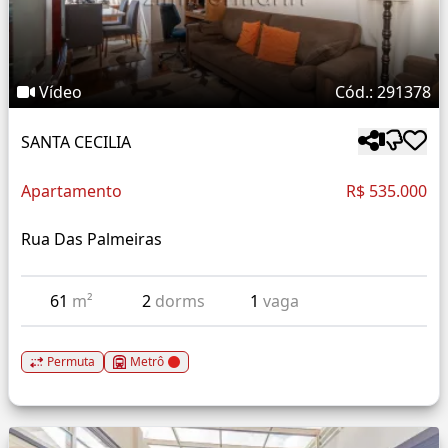
Vídeo
Cód.: 291378
SANTA CECILIA
Apartamento
R$ 535.000
Rua Das Palmeiras
61
m²
2
dorms
1
vaga
Permuta
Metrô