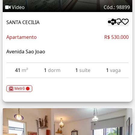
Vídeo
Cód.: 98899
SANTA CECILIA
Apartamento
R$ 530.000
Avenida Sao Joao
41
m²
1
dorm
1
suíte
1
vaga
Metrô