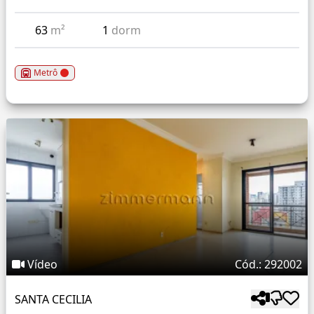
63
m²
1
dorm
Metrô
Vídeo
Cód.: 292002
SANTA CECILIA