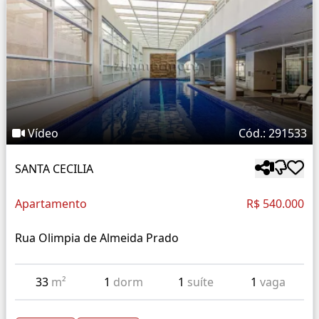
Vídeo
Cód.: 291533
SANTA CECILIA
Apartamento
R$ 540.000
Rua Olimpia de Almeida Prado
33
m²
1
dorm
1
suíte
1
vaga