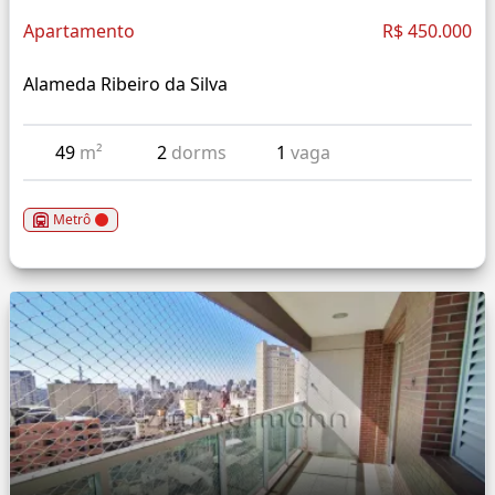
Apartamento
R$ 450.000
Alameda Ribeiro da Silva
49
m²
2
dorms
1
vaga
Metrô