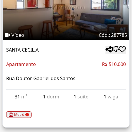
Vídeo
Cód.: 287785
SANTA CECILIA
Apartamento
R$ 510.000
Rua Doutor Gabriel dos Santos
31
m²
1
dorm
1
suíte
1
vaga
Metrô