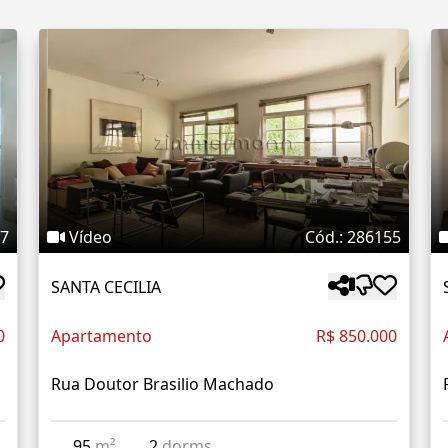
87
Vídeo
Cód.: 286155
SANTA CECILIA
0
Apartamento
R$ 850.000
Rua Doutor Brasilio Machado
95
m²
2
dorms