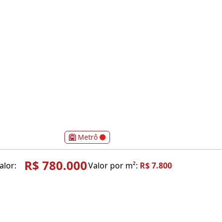
Metrô
R$ 780.000
alor:
Valor por m²:
R$ 7.800