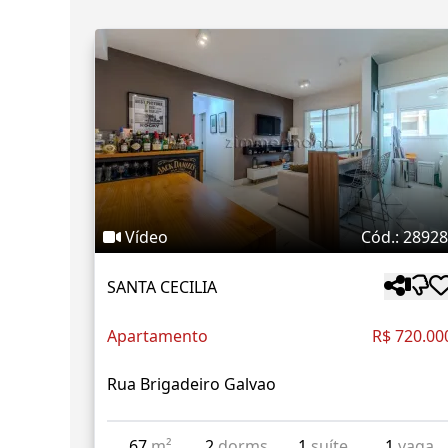
Vídeo
Cód.: 2892
SANTA CECILIA
Apartamento
R$ 720.00
Rua Brigadeiro Galvao
67
m²
2
dorms
1
suíte
1
vaga