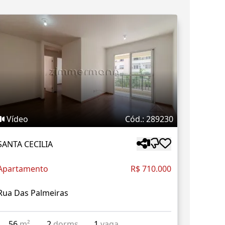
Vídeo
Cód.: 289230
SANTA CECILIA
Apartamento
R$ 710.000
Rua Das Palmeiras
56
m²
2
dorms
1
vaga